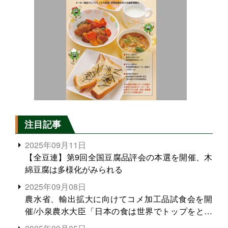
注目記事
2025年09月11日
【全豆連】第9回全国豆腐品評会の本選を開催、木
綿豆腐は多様化がみられる
2025年09月08日
農水省、輸出拡大に向けてコメ加工品試食会を開
催/小泉農水大臣「日本の食は世界でトップをとれ
る。米増産に向けて、米輸出需要の拡大を」