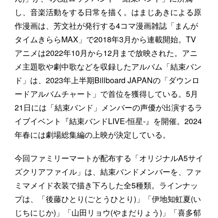
し、音楽活動をする日常を描く。はまじあきによる原
作漫画は、芳文社が発行する4コマ漫画雑誌「まんが
タイムきららMAX」で2018年3月から連載開始。TV
アニメは2022年10月から12月まで放映された。アニ
メ主題歌や劇中歌などを収録したアルバム「結束バン
ド」は、2023年上半期Billboard JAPANの「ダウンロ
ードアルバムチャート」で首位を獲得している。5月
21日には「結束バンド」メンバーの声優が出演するラ
イブイベント『結束バンドLIVE-恒星-』を開催。2024
年春には劇場総集編の上映が決定している。
今回ファミリーマートが配布する「オリジナルA5サイ
ズクリアファイル」は、結束バンドメンバーを、ファ
ミマメイド衣装で描き下ろした全5種類。ラインナッ
プは、「後藤ひとり(ごとうひとり)」「伊地知虹夏(い
じちにじか)」「山田リョウ(やまだりょう)」「喜多郁