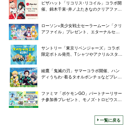
ピザハット「リコリス･リコイル」コラボ開
催、錦木千束･井ノ上たきなのクリアファイ
ル配布、アクリルスタンド･タペストリー抽
選や販売も
ローソン×美少女戦士セーラームーン「クリ
アファイル」プレゼント、エターナルセー
ラームーンやマーキュリー･マーズ･ジュピ
ター･ヴィーナス、チョコラBB購入で/劇場
サントリー「東京リベンジャーズ」コラボ
版「Cosmos(コスモス)」公開記念
限定ボトル発売、Tシャツやアクリルスタン
ド当たる「夏だ!シュワっとはじけろ!」キャ
ンペーンも/サントリー食品インターナショ
綾鷹「鬼滅の刃」サマーコラボ開催、ハン
ナル
ディうちわ･着るタオルポンチョなどプレゼ
ント、AR占いやコラボレシピ紹介も/コカ･
コーラシステム
ファミマ「ポケモンGO」パートナーリサー
チ参加券プレゼント、モノズ･トロピウス･
ラプラス･ジーランス登場、「Pokemon GO
Fest 2023:大阪」チケットも/ファミリーマ
ート
一覧に戻る