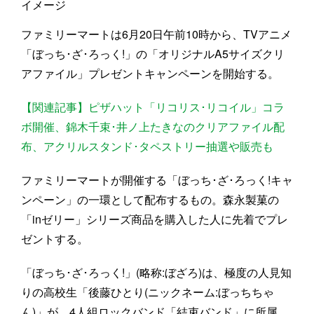
イメージ
ファミリーマートは6月20日午前10時から、TVアニメ
「ぼっち･ざ･ろっく!」の「オリジナルA5サイズクリ
アファイル」プレゼントキャンペーンを開始する。
【関連記事】ピザハット「リコリス･リコイル」コラ
ボ開催、錦木千束･井ノ上たきなのクリアファイル配
布、アクリルスタンド･タペストリー抽選や販売も
ファミリーマートが開催する「ぼっち･ざ･ろっく!キャ
ンペーン」の一環として配布するもの。森永製菓の
「inゼリー」シリーズ商品を購入した人に先着でプレ
ゼントする。
「ぼっち･ざ･ろっく!」(略称:ぼざろ)は、極度の人見知
りの高校生「後藤ひとり(ニックネーム:ぼっちちゃ
ん)」が、4人組ロックバンド「結束バンド」に所属