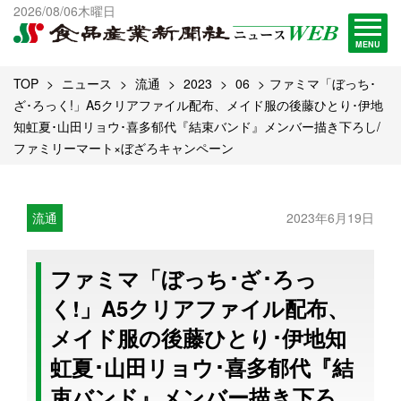
出版物一覧へ
2026/08/06木曜日
試読・購読申し込み
MENU
TOP
ニュース
流通
2023
06
ファミマ「ぼっち･
ざ･ろっく!」A5クリアファイル配布、メイド服の後藤ひとり･伊地
知虹夏･山田リョウ･喜多郁代『結束バンド』メンバー描き下ろし/
ファミリーマート×ぼざろキャンペーン
流通
2023年6月19日
ファミマ「ぼっち･ざ･ろっ
く!」A5クリアファイル配布、
メイド服の後藤ひとり･伊地知
虹夏･山田リョウ･喜多郁代『結
束バンド』メンバー描き下ろ