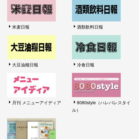
米麦日報
酒類飲料日報
大豆油糧日報
冷食日報
月刊 メニューアイディア
8080style（ハレバレスタイ
ル）