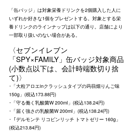
「缶バッジ」は対象栄養ドリンクを2個購入した人に
いずれか好きな1個をプレゼントする。対象とする栄
養ドリンクのラインナップは以下の通り。店舗により
一部取り扱いのない場合がある。
〈セブンイレブン
「SPY×FAMILY」缶バッジ対象商品
(小数点以下は、会計時端数切り捨
て)〉
･「大粒アロエinクラッシュタイプの蒟蒻畑りんご味
150g」(税込173.88円)
･「守る働く乳酸菌W 200ml」(税込138.24円)
･「届く強さの乳酸菌W 200ml」(税込138.24円)
･「デルモンテ リコピンリッチ トマトゼリー 160g」
(税込213.84円)