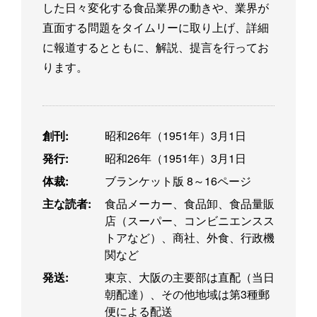
した日々変化する食品業界の動きや、業界が
直面する問題をタイムリーに取り上げ、詳細
に報道するとともに、解説、提言を行ってお
ります。
創刊:
昭和26年（1951年）3月1日
発行:
昭和26年（1951年）3月1日
体裁:
ブランケット版 8～16ページ
主な読者:
食品メーカー、食品卸、食品量販
店（スーパー、コンビニエンスス
トアなど）、商社、外食、行政機
関など
発送:
東京、大阪の主要部は直配（当日
朝配達）、その他地域は第3種郵
便による配送