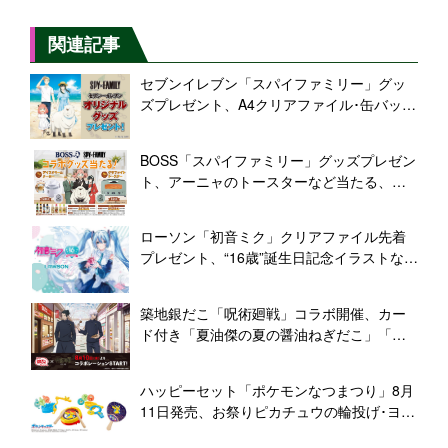
関連記事
セブンイレブン「スパイファミリー」グッ
ズプレゼント、A4クリアファイル･缶バッ
ジ、アーニャ･ロイド･ヨルやボンド･ダミア
ン･ベッキー登場/「SPY×FAMILY」キャンペ
BOSS「スパイファミリー」グッズプレゼン
ーン
ト、アーニャのトースターなど当たる、ロ
イド･ヨルのコラボラベルも/サントリー食品
インターナショナル「SPY×FAMILY」
ローソン「初音ミク」クリアファイル先着
プレゼント、“16歳”誕生日記念イラストな
ど、コラボ食品や限定グッズ販売も/「初音
ミク Happy 16th Birthday」キャンペーン
築地銀だこ「呪術廻戦」コラボ開催、カー
ド付き「夏油傑の夏の醤油ねぎだこ」「五
条悟の蒼と赫の醤油バターたこ焼」発売、
クリアファイル付きクロワッサンたい焼
ハッピーセット「ポケモンなつまつり」8月
BOX･だんらんパックも
11日発売、お祭りピカチュウの輪投げ･ヨー
ヨー釣り･ポケモンすくいなどおもちゃ全8