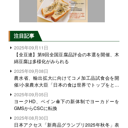
注目記事
2025年09月11日
【全豆連】第9回全国豆腐品評会の本選を開催、木
綿豆腐は多様化がみられる
2025年09月08日
農水省、輸出拡大に向けてコメ加工品試食会を開
催/小泉農水大臣「日本の食は世界でトップをとれ
る。米増産に向けて、米輸出需要の拡大を」
2025年09月05日
ヨークHD、ベイン傘下の新体制でヨーカドーを
GMSからCSCに転換
2025年08月30日
日本アクセス「新商品グランプリ2025年秋冬」表