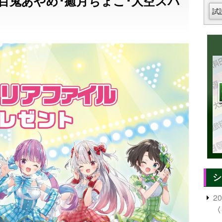
百鬼あやめ･癒月ちょこ･大空スバ
試
シ
2
〈