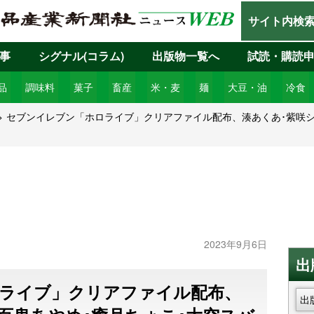
サイト内検
事
シグナル(コラム)
出版物一覧へ
試読・購読
品
調味料
菓子
畜産
米・麦
麺
大豆・油
冷食
セブンイレブン「ホロライブ」クリアファイル配布、湊あくあ･紫咲シ
2023年9月6日
出
ライブ」クリアファイル配布、
出