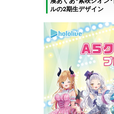
湊あくあ･紫咲シオン･
ルの2期生デザイン