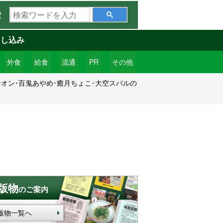
検
索
索
ワ
申し込み
ー
ド
外食
給食
流通
PR
その他
を
オン･百鬼あやめ･癒月ちょこ･大空スバルの
入
力
版物
のご案内
版物一覧へ