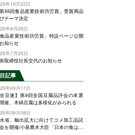
025年10月22日
第55回食品産業技術功労賞」受賞商品
びテーマ決定
025年8月29日
食品産業技術功労賞」特設ページ公開
お知らせ
025年7月25日
表取締役社長交代のお知らせ
目記事
025年09月11日
全豆連】第9回全国豆腐品評会の本選
開催、木綿豆腐は多様化がみられる
025年09月08日
水省、輸出拡大に向けてコメ加工品試
会を開催/小泉農水大臣「日本の食は世
でトップをとれる。米増産に向けて、