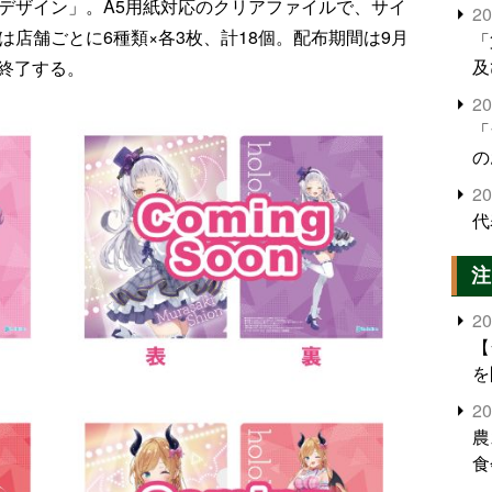
合デザイン」。A5用紙対応のクリアファイルで、サイ
2
量は店舗ごとに6種類×各3枚、計18個。配布期間は9月
「
及
第終了する。
2
「
の
2
代
注
2
【
を
2
農
食
界