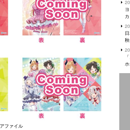
2
米
ヨ
カ
2
日
秋
2
「
ホ
リアファイル