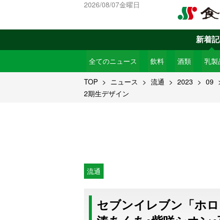
2026/08/07金曜日
新着記
全てのニュース
飲料
酒類
乳製
TOP
ニュース
流通
2023
09
2期生デザイン
流通
セブンイレブン「ホロ