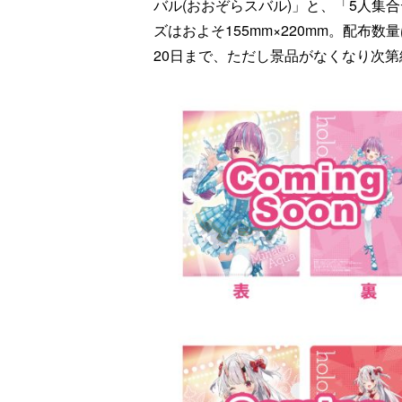
バル(おおぞらスバル)」と、「5人集
ズはおよそ155mm×220mm。配布数
20日まで、ただし景品がなくなり次