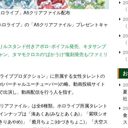
2
〈
ロライブ」A5クリアファイル配布
2
ホロライブ」の「A5クリアファイル」プレゼントキャ
〈
2
〈
リルスタンド付きアポロ･ポイフル発売、キタサンブ
2
ャン、タマモクロスの“ぱかうけ”復刻発売も/ファミリ
〈
お
ホロライブプロダクション」に所属する女性タレントの
ouTuber(バーチャルユーチューバー)の略。動画投稿サイト
2
夏
の姿で出演し、動画配信を行う人を指す。
社
クリアファイル」は全6種類。ホロライブ所属タレント
2
インナップは「湊あくあ(みなとあくあ)」「紫咲シオ
食
きりあやめ)」「癒月ちょこ(ゆづきちょこ)」「大空ス
ス