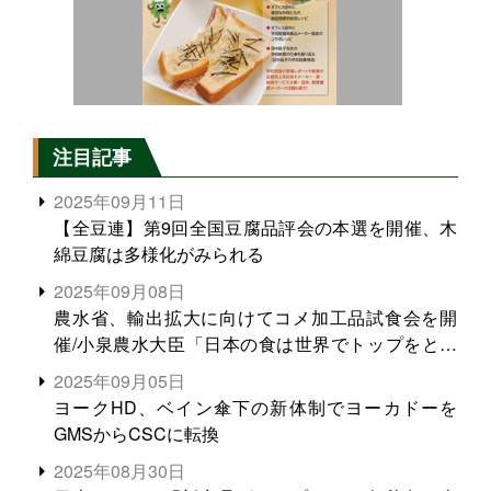
注目記事
2025年09月11日
【全豆連】第9回全国豆腐品評会の本選を開催、木
綿豆腐は多様化がみられる
2025年09月08日
農水省、輸出拡大に向けてコメ加工品試食会を開
催/小泉農水大臣「日本の食は世界でトップをとれ
る。米増産に向けて、米輸出需要の拡大を」
2025年09月05日
ヨークHD、ベイン傘下の新体制でヨーカドーを
GMSからCSCに転換
2025年08月30日