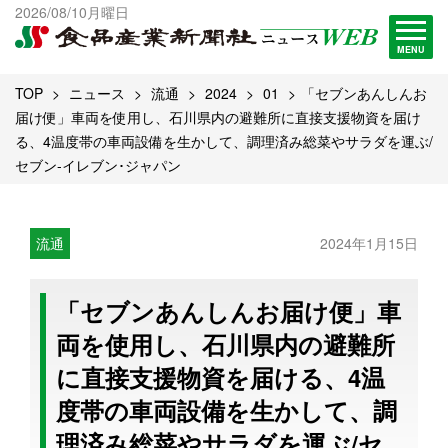
出版物一覧へ
2026/08/10月曜日
試読・購読申し込み
MENU
TOP
ニュース
流通
2024
01
「セブンあんしんお
届け便」車両を使用し、石川県内の避難所に直接支援物資を届け
る、4温度帯の車両設備を生かして、調理済み総菜やサラダを運ぶ/
セブン-イレブン･ジャパン
流通
2024年1月15日
「セブンあんしんお届け便」車
両を使用し、石川県内の避難所
に直接支援物資を届ける、4温
度帯の車両設備を生かして、調
理済み総菜やサラダを運ぶ/セ