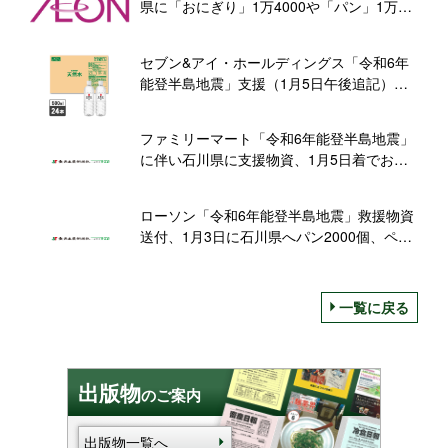
県に「おにぎり」1万4000や「パン」1万な
どの食品のほか、着る毛布や紙おむつなど
も発送
セブン&アイ・ホールディングス「令和6年
能登半島地震」支援（1月5日午後追記）、1
月3日に「セブンプレミアム 天然水2L」
1,200本、4日に菓子パン・ドーナツ5,505
ファミリーマート「令和6年能登半島地震」
個、5日に「セブン・ザ・プライス 天然水
に伴い石川県に支援物資、1月5日着でおむ
500ml」約2万本と「PBカップ麺」3万個
すび2万7,000個、菓子パン1万個、PB天然
水600ml約5万5,000本を送付、さらに6日着
ローソン「令和6年能登半島地震」救援物資
予定でおむすび2万4,000個
送付、1月3日に石川県へパン2000個、ペッ
トボトル水2L5,760本など、富山県、新潟
県、医療従事者への救援物資も
一覧に戻る
出版物
のご案内
出版物一覧へ