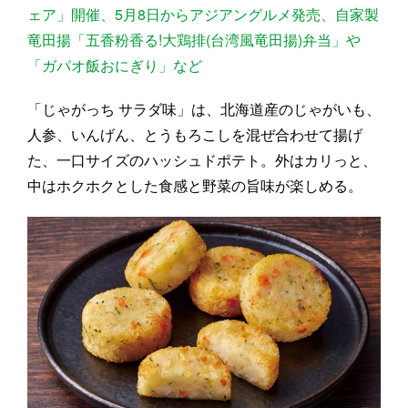
ェア」開催、5月8日からアジアングルメ発売、自家製
竜田揚「五香粉香る!大鶏排(台湾風竜田揚)弁当」や
「ガパオ飯おにぎり」など
「じゃがっち サラダ味」は、北海道産のじゃがいも、
人参、いんげん、とうもろこしを混ぜ合わせて揚げ
た、一口サイズのハッシュドポテト。外はカリっと、
中はホクホクとした食感と野菜の旨味が楽しめる。