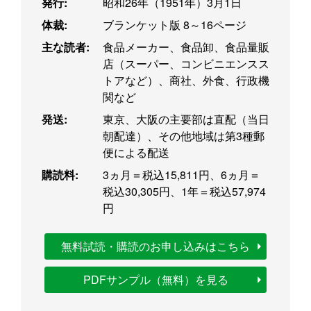
発行:
昭和26年（1951年）3月1日
体裁:
ブランケット版 8～16ページ
主な読者:
食品メーカー、食品卸、食品量販
店（スーパー、コンビニエンスス
トアなど）、商社、外食、行政機
関など
発送:
東京、大阪の主要部は直配（当日
朝配達）、その他地域は第3種郵
便による配送
購読料:
3ヵ月＝税込15,811円、6ヵ月＝
税込30,305円、1年＝税込57,974
円
無料試読・購読のお申し込みはこちら
PDFサンプル（無料）を見る