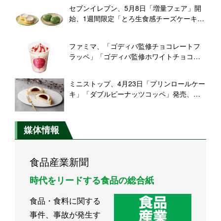
風竜田揚)弁当」や「ガパオ飯おにぎり」な
セブンイレブン、5月8日「増量フェア」開
ど
始、1週間限定「とろ生食感チーズケーキ」
を倍の2個入りに増量などの“感謝祭”開催
ファミマ、「ゴディバ監修チョコレートフ
ラッペ」「ゴディバ監修ホワイトチョコレ
ートストロベリーフラッペ」4月30日発売、
今年は濃厚なチョコレート味と甘酸っぱい
ミニストップ、4月23日「プリンロールケー
ストロベリーのホワイトチョコ
キ」「ダブルピーナッツコッペ」発売、プ
リンロールケーキは、ロール生地にホイッ
プクリームを絞りプリンをまるごと1個トッ
ピング
媒体情報
食品産業新聞
時代をリードする食品の総合紙
食品・食料に関する
事件、事故が発生す