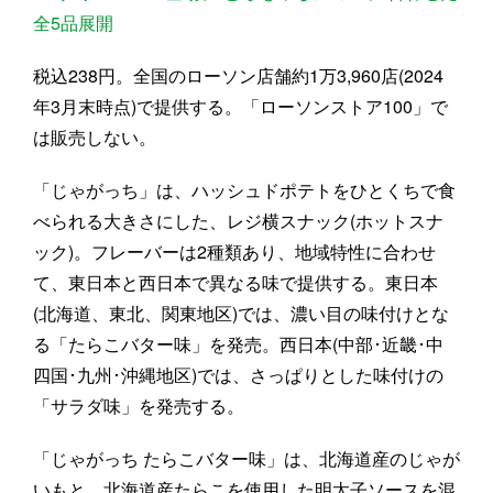
全5品展開
税込238円。全国のローソン店舗約1万3,960店(2024
年3月末時点)で提供する。「ローソンストア100」で
は販売しない。
「じゃがっち」は、ハッシュドポテトをひとくちで食
べられる大きさにした、レジ横スナック(ホットスナ
ック)。フレーバーは2種類あり、地域特性に合わせ
て、東日本と西日本で異なる味で提供する。東日本
(北海道、東北、関東地区)では、濃い目の味付けとな
る「たらこバター味」を発売。西日本(中部･近畿･中
四国･九州･沖縄地区)では、さっぱりとした味付けの
「サラダ味」を発売する。
「じゃがっち たらこバター味」は、北海道産のじゃが
いもと、北海道産たらこを使用した明太子ソースを混