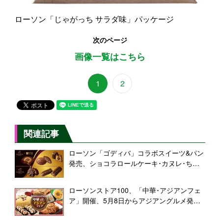
ローソン「じゃがっち サラダ味」パッケージ
次のページ
画像一覧はこちら
1
2
関連記事
ローソン「ゴディバ」コラボスイーツ&パン
発売、ショコラロールケーキ･カヌレ･ちぎ
りロール･クリームパン登場、“どらもっちシ
ョコラ”合わせた全5品展開
ローソンストア100、「中華･アジアンフェ
ア」開催、5月8日からアジアングルメ発
売、自家製竜田揚「五香粉香る!大鶏排(台湾