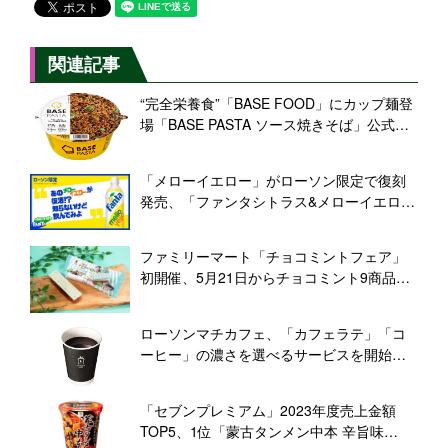
関連記事
“完全栄養食”「BASE FOOD」にカップ麺登
場「BASE PASTA ソース焼きそば」公式オ
ンラインショップ・Amazonなどで発売
「メローイエロー」がローソン限定で復刻
発売、「ファンタシトラス&メローイエロ
ー」登場、甘みの中に爽やかな柑橘の味わ
い
ファミリーマート「チョコミントフェア」
初開催、5月21日からチョコミント9商品を
展開、新商品の「チョコミントサンド」
「チョコミント蒸しケーキ」など発売
ローソンマチカフェ、「カフェラテ」「コ
ーヒー」の濃さを選べるサービスを開始、
カフェラテの濃さを選べるのはコンビニ
初、「濃いめ」「ふつう」「軽め」から好
「セブンプレミアム」2023年度売上金額
みを選べる
TOP5、1位「蒙古タンメン中本 辛旨味