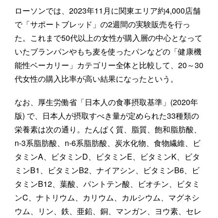
ローソンでは、2023年11月に関東エリア約4,000店舗
で「サポートブレッド」の2週間の実験販売を行っ
た。これまで50代以上の女性が購入層の中心となって
いたブランパンやもち麦を使ったパンなどの「健康機
能性ベーカリー」カテゴリー全体と比較して、20～30
代女性の購入比率が高い結果になったという。
なお、厚生労働省「日本人の食事摂取基準」(2020年
版) で、日本人が摂取すべき量が定められた33種類の
栄養素は次の通り。たんぱく質、脂質、飽和脂肪酸、
n-3系脂肪酸、n-6系脂肪酸、炭水化物、食物繊維、ビ
タミンA、ビタミンD、ビタミンE、ビタミンK、ビタ
ミンB1、ビタミンB2、ナイアシン、ビタミンB6、ビ
タミンB12、葉酸、パントテン酸、ビオチン、ビタミ
ンC、ナトリウム、カリウム、カルシウム、マグネシ
ウム、リン、鉄、亜鉛、銅、マンガン、ヨウ素、セレ