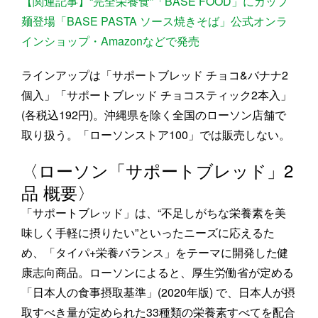
【関連記事】“完全栄養食”「BASE FOOD」にカップ
麺登場「BASE PASTA ソース焼きそば」公式オンラ
インショップ・Amazonなどで発売
ラインアップは「サポートブレッド チョコ&バナナ2
個入」「サポートブレッド チョコスティック2本入」
(各税込192円)。沖縄県を除く全国のローソン店舗で
取り扱う。「ローソンストア100」では販売しない。
〈ローソン「サポートブレッド」2
品 概要〉
「サポートブレッド」は、“不足しがちな栄養素を美
味しく手軽に摂りたい”といったニーズに応えるた
め、「タイパ+栄養バランス」をテーマに開発した健
康志向商品。ローソンによると、厚生労働省が定める
「日本人の食事摂取基準」(2020年版) で、日本人が摂
取すべき量が定められた33種類の栄養素すべてを配合