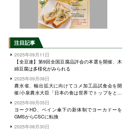
注目記事
2025年09月11日
【全豆連】第9回全国豆腐品評会の本選を開催、木
綿豆腐は多様化がみられる
2025年09月08日
農水省、輸出拡大に向けてコメ加工品試食会を開
催/小泉農水大臣「日本の食は世界でトップをとれ
る。米増産に向けて、米輸出需要の拡大を」
2025年09月05日
ヨークHD、ベイン傘下の新体制でヨーカドーを
GMSからCSCに転換
2025年08月30日