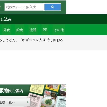
検
索
索
ワ
申し込み
ー
ド
外食
給食
流通
PR
その他
を
ろしうどん」「ゆずジュレ入り 冷し肉おろ
入
力
版物
のご案内
版物一覧へ