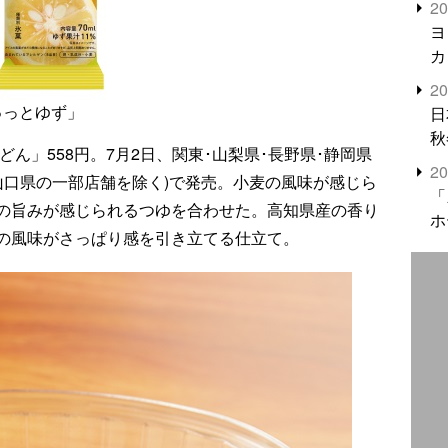
2
米
ヨ
カ
2
ゅっとゆず」
日
秋
ん」558円。7月2日、関東･山梨県･長野県･静岡県
2
国(山口県の一部店舗を除く)で発売。小麦の風味が感じら
「
の旨みが感じられるつゆを合わせた。高知県産の香り
ホ
の風味がさっぱり感を引き立てる仕立て。