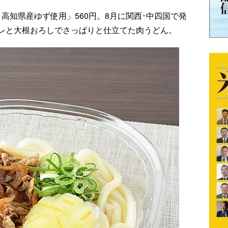
 高知県産ゆず使用」560円。8月に関西･中四国で発
レと大根おろしでさっぱりと仕立てた肉うどん。