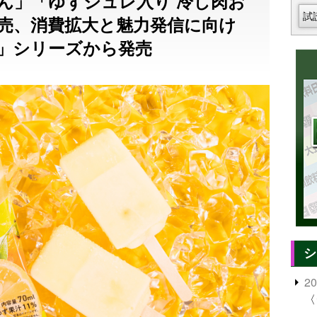
ん」「ゆずジュレ入り 冷し肉お
試
売、消費拡大と魅力発信に向け
」シリーズから発売
シ
2
〈