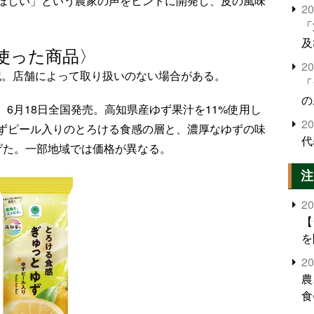
ほしい」という農家の声をヒントに開発し、皮の風味
2
「
及
使った商品〉
2
記。店舗によって取り扱いのない場合がある。
「
の
。6月18日全国発売。高知県産ゆず果汁を11%使用し
2
ずピール入りのとろける食感の層と、濃厚なゆずの味
代
げた。一部地域では価格が異なる。
注
2
【
を
2
農
食
界