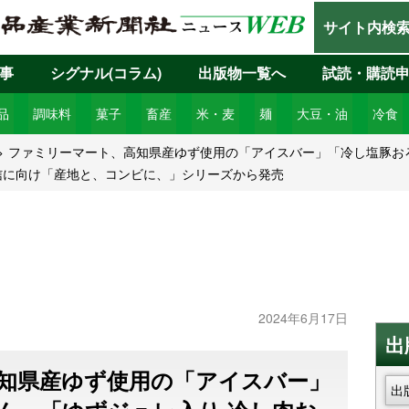
サイト内検
事
シグナル(コラム)
出版物一覧へ
試読・購読
品
調味料
菓子
畜産
米・麦
麺
大豆・油
冷食
ファミリーマート、高知県産ゆず使用の「アイスバー」「冷し塩豚お
信に向け「産地と、コンビに、」シリーズから発売
2024年6月17日
出
知県産ゆず使用の「アイスバー」
出