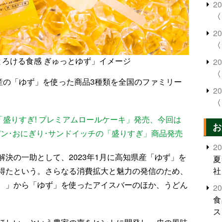
2
〈
2
〈
とろける食感 ぎゅっとゆず」イメージ
2
〈
産の「ゆず」を使った商品3種類を全国のファミリー
2
〈
「盛りすぎ! プレミアムロールケーキ」発売、今回は
お
、パン･おにぎり･サンドイッチの「盛りすぎ」商品発売
2
決の一助として、2023年1月に高知県産「ゆず」を
夏
得たという。さらなる消費拡大と魅力の発信のため、
社
、」から「ゆず」を使ったアイスバーのほか、うどん
2
食
ス