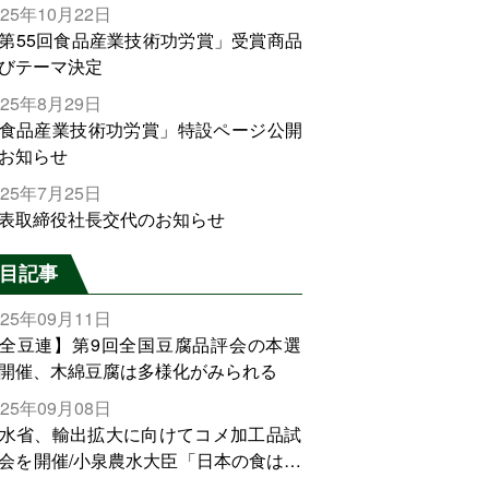
025年10月22日
第55回食品産業技術功労賞」受賞商品
びテーマ決定
025年8月29日
食品産業技術功労賞」特設ページ公開
お知らせ
025年7月25日
表取締役社長交代のお知らせ
目記事
025年09月11日
全豆連】第9回全国豆腐品評会の本選
開催、木綿豆腐は多様化がみられる
025年09月08日
水省、輸出拡大に向けてコメ加工品試
会を開催/小泉農水大臣「日本の食は世
でトップをとれる。米増産に向けて、