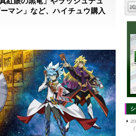
「真紅眼の黒竜」やラッシュデュ
試
ェザーマン」など、ハイチュウ購入
シ
2
〈