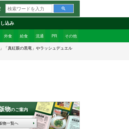
検
索
索
ワ
申し込み
ー
ド
外食
給食
流通
PR
その他
を
龍」「真紅眼の黒竜」やラッシュデュエル
入
力
版物
のご案内
版物一覧へ