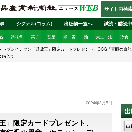
サイト内検
事
シグナル(コラム)
出版物一覧へ
試読・購読
品
調味料
菓子
畜産
米・麦
麺
大豆・油
冷食
セブンイレブン「遊戯王」限定カードプレゼント、OCG「青眼の白
ウ購入で
2024年8月5日
出
王」限定カードプレゼント、
出