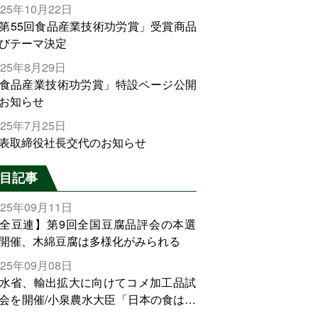
025年10月22日
第55回食品産業技術功労賞」受賞商品
びテーマ決定
025年8月29日
食品産業技術功労賞」特設ページ公開
お知らせ
025年7月25日
表取締役社長交代のお知らせ
目記事
025年09月11日
全豆連】第9回全国豆腐品評会の本選
開催、木綿豆腐は多様化がみられる
025年09月08日
水省、輸出拡大に向けてコメ加工品試
会を開催/小泉農水大臣「日本の食は世
でトップをとれる。米増産に向けて、