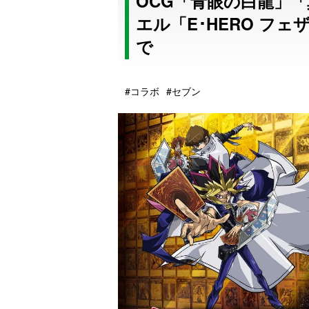
OCG「青眼の白龍」
エル「E･HERO フ
で
#コラボ
#セブン