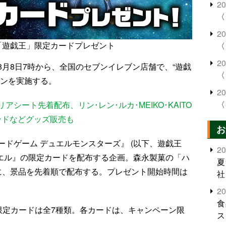
2
〈
2
「遊戯王」限定カードプレゼント
〈
2
月8日7時から、全国のセブンイレブン店舗で、“遊戯
〈
ーンを実施する。
2
〈
シート先着配布、リン･レン･ルカ･MEIKO･KAITO
ンドなどグッズ販売も
お
ドゲーム デュエルモンスターズ』 (以下、遊戯王
2
ュエル』の限定カードを配布する企画。森永製菓の「ハ
夏
に、景品を先着順で配布する。プレゼント開始時間は
社
2
食
限定カードは全7種類。各カードは、キャンペーン限
ス
。