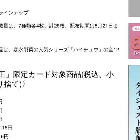
ラインナップ
量は、7種類各4枚、計28枚。配布期間は8月21日ま
。
品は、森永製菓の人気シリーズ「ハイチュウ」の全12
王」限定カード対象商品(税込、小
り捨て)〉
円
円
円
.16円
16円