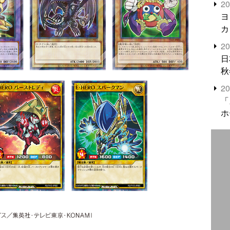
2
米
ヨ
カ
2
日
秋
2
「
ホ