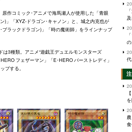
2
「
、原作コミック･アニメで海馬瀬人が使用した「青眼
及
ン)」「XYZ-ドラゴン･キャノン」と、城之内克也が
2
･ブラックドラゴン)」「時の魔術師」をラインナップ
「
の
ドは3種類。アニメ“遊戯王デュエルモンスターズ
2
代
HERO フェザーマン」「E･HERO バーストレディ」
ナップする。
注
2
【
を
2
農
食
界