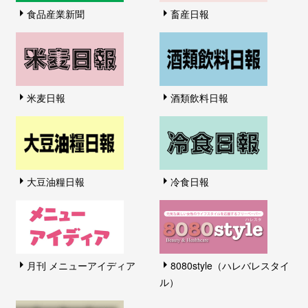
食品産業新聞
畜産日報
米麦日報
酒類飲料日報
大豆油糧日報
冷食日報
月刊 メニューアイディア
8080style（ハレバレスタイ
ル）