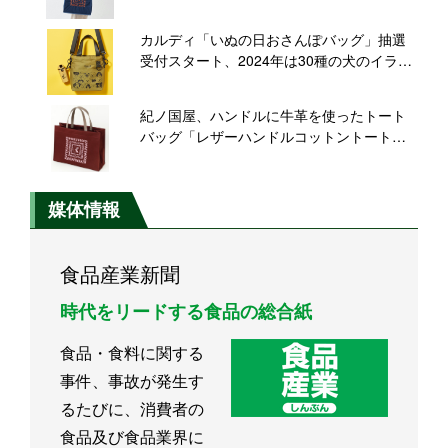
バッグ」も同時発売
カルディ「いぬの日おさんぽバッグ」抽選
受付スタート、2024年は30種の犬のイラス
ト入り2WAYバッグ、「おやつケース」「ス
モークチーズおかき」「ほねほねクッキ
紀ノ国屋、ハンドルに牛革を使ったトート
ー」をセットに
バッグ「レザーハンドルコットントート」
発売、「ワインレッド」「カーキ」を展開
媒体情報
食品産業新聞
時代をリードする食品の総合紙
食品・食料に関する
事件、事故が発生す
るたびに、消費者の
食品及び食品業界に