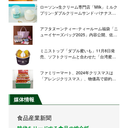
袋」デザイン
ローソン×生クリーム専門店「Milk」ミルク
プリン･ダブルクリームサンド･バナナスフ
レマフィンなど6品、11月12日発売
アフタヌーンティー･ティールーム福袋「ニ
ューイヤーズバッグ2025」内容公開、佐伯
ゆう子さんの猫イラストバッグやキャニス
ター缶･クッキー缶、紅茶･ティーチケット
ミニストップ「ダブル蜜いも」11月8日発
などセットに、予約は11月28日から
売、ソフトクリームと合わせた「台湾蜜い
も」にさらに「台湾蜜いもモンブランソー
ス」を組み合わせた新商品
ファミリーマート、2024年クリスマスは
「アレンジクリスマス」、物価高で節約志
向が強い中、自分らしく組み合わせ出来る
よう全68種類の豊富なラインアップを展
開、調査では「自宅で過ごす」が多数
媒体情報
食品産業新聞