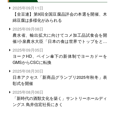
2025年09月11日
【全豆連】第9回全国豆腐品評会の本選を開催、木
綿豆腐は多様化がみられる
2025年09月08日
農水省、輸出拡大に向けてコメ加工品試食会を開
催/小泉農水大臣「日本の食は世界でトップをとれ
る。米増産に向けて、米輸出需要の拡大を」
2025年09月05日
ヨークHD、ベイン傘下の新体制でヨーカドーを
GMSからCSCに転換
2025年08月30日
日本アクセス「新商品グランプリ2025年秋冬」表
彰式を開催
2025年08月06日
「新時代の酒類文化を築く」サントリーホールディ
ングス 鳥井信宏社長にきく