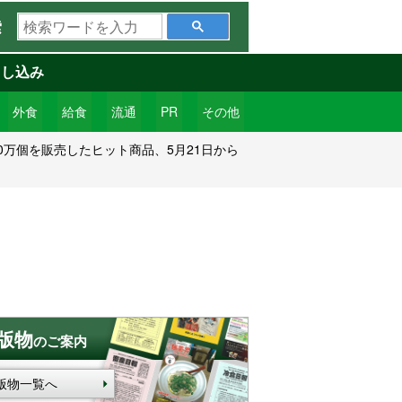
検
索
索
ワ
申し込み
ー
ド
外食
給食
流通
PR
その他
を
10万個を販売したヒット商品、5月21日から
入
力
版物
のご案内
版物一覧へ