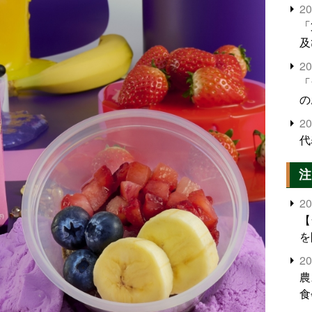
2
「
及
2
「
の
2
代
注
2
【
を
2
農
食
界