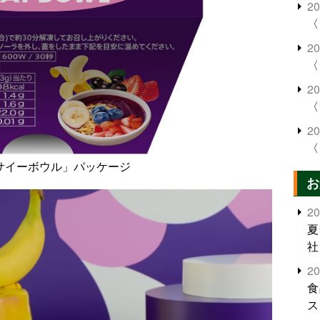
2
〈
2
〈
2
〈
2
〈
 アサイーボウル」パッケージ
お
2
夏
社
2
食
ス