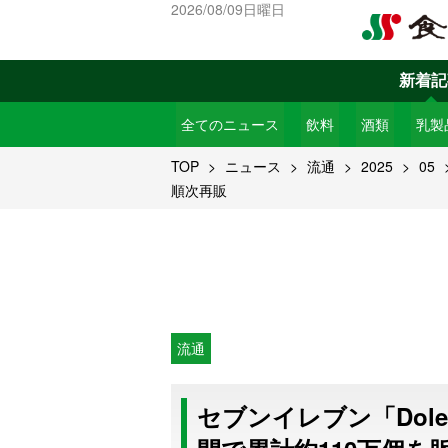
2026/08/09日曜日
新着記
全てのニュース
飲料
酒類
乳製
TOP
ニュース
流通
2025
05
順次再販
流通
セブンイレブン「Dol