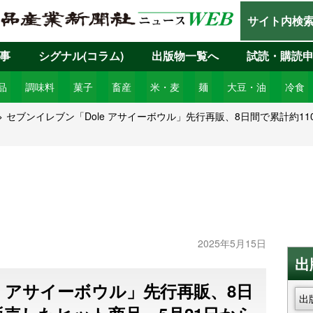
サイト内検
事
シグナル(コラム)
出版物一覧へ
試読・購読
品
調味料
菓子
畜産
米・麦
麺
大豆・油
冷食
セブンイレブン「Dole アサイーボウル」先行再販、8日間で累計約1
2025年5月15日
出
e アサイーボウル」先行再販、8日
出