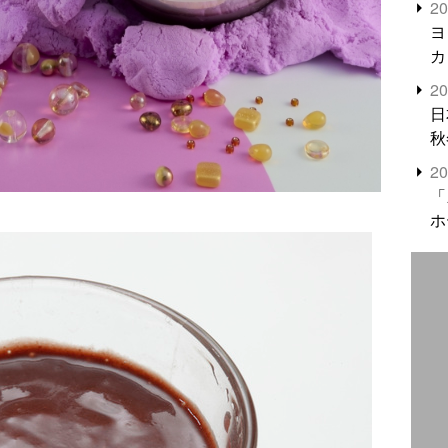
2
米
ヨ
カ
2
日
秋
2
「
ホ