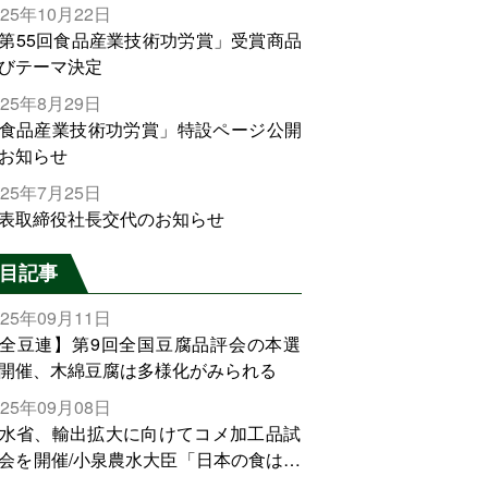
025年10月22日
第55回食品産業技術功労賞」受賞商品
びテーマ決定
025年8月29日
食品産業技術功労賞」特設ページ公開
お知らせ
025年7月25日
表取締役社長交代のお知らせ
目記事
025年09月11日
全豆連】第9回全国豆腐品評会の本選
開催、木綿豆腐は多様化がみられる
025年09月08日
水省、輸出拡大に向けてコメ加工品試
会を開催/小泉農水大臣「日本の食は世
でトップをとれる。米増産に向けて、