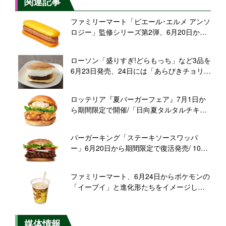
関連記事
ファミリーマート「ピエール･エルメ アンソ
ロジー」監修シリーズ第2弾、6月20日から
スイーツ3種を順次発売
ローソン「盛りすぎ!どらもっち」など3品を
6月23日発売、24日には「あらびきチョリソ
ーパン」など7品登場/価格そのままで増量の
『盛りすぎチャレンジ』
ロッテリア『夏バーガーフェア』7月1日か
ら期間限定で開催/「日向夏タルタルチキン
バーガー」など新商品3品発売
バーガーキング「ステーキソースワッパ
ー」6月20日から期間限定で復活発売/ 100%
ビーフパティ×角切り牛肩ロース、ボリュー
ム満点のプレミアムバーガー
ファミリーマート、6月24日からポケモンの
「イーブイ」と進化形たちをイメージした
オリジナル商品を発売/フラッペにサンドイ
ッチ、タオルinポーチなど
媒体情報