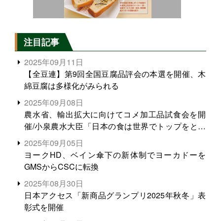
注目記事
2025年09月11日
【全豆連】第9回全国豆腐品評会の本選を開催、木
綿豆腐は多様化がみられる
2025年09月08日
農水省、輸出拡大に向けてコメ加工品試食会を開
催/小泉農水大臣「日本の食は世界でトップをとれ
る。米増産に向けて、米輸出需要の拡大を」
2025年09月05日
ヨークHD、ベイン傘下の新体制でヨーカドーを
GMSからCSCに転換
2025年08月30日
日本アクセス「新商品グランプリ2025年秋冬」表
彰式を開催