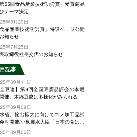
第55回食品産業技術功労賞」受賞商品
びテーマ決定
025年8月29日
食品産業技術功労賞」特設ページ公開
お知らせ
025年7月25日
表取締役社長交代のお知らせ
目記事
025年09月11日
全豆連】第9回全国豆腐品評会の本選
開催、木綿豆腐は多様化がみられる
025年09月08日
水省、輸出拡大に向けてコメ加工品試
会を開催/小泉農水大臣「日本の食は世
でトップをとれる。米増産に向けて、
025年09月05日
輸出需要の拡大を」