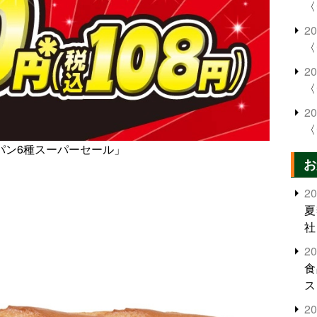
〈
2
〈
2
〈
2
〈
パン6種スーパーセール」
お
2
夏
社
2
食
ス
2