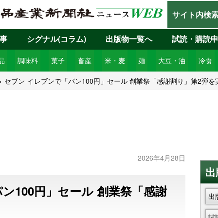
サイト内検
事
シグナル(コラム)
出版物一覧へ
試読・購読
品
調味料
菓子
畜産
米・麦
麺
大豆・油
冷食
セブン‐イレブンで「パン100円」セール 創業祭「感謝割り」第2弾を
2026年4月28日
出
ン100円」セール 創業祭「感謝
出
試