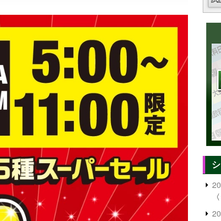
シ
2
〈
2