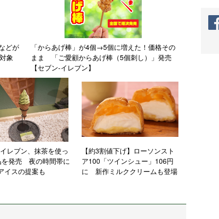
などが
「からあげ棒」が4個→5個に増えた！価格その
品対象
まま 「ご愛顧からあげ棒（5個刺し）」発売
【セブン-イレブン】
-イレブン、抹茶を使っ
【約3割値下げ】ローソンスト
品を発売 夜の時間帯に
ア100「ツインシュー」106円
アイスの提案も
に 新作ミルククリームも登場