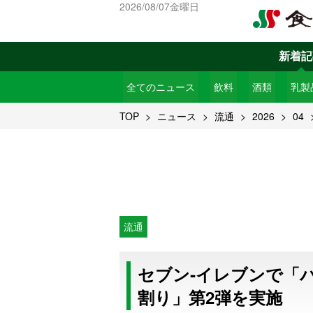
2026/08/07金曜日
新着記
全てのニュース
飲料
酒類
乳製
TOP
ニュース
流通
2026
04
流通
セブン‐イレブンで「パ
割り」第2弾を実施