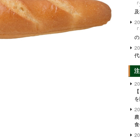
「
及
2
「
の
2
代
注
2
【
を
2
農
食
界
2
米