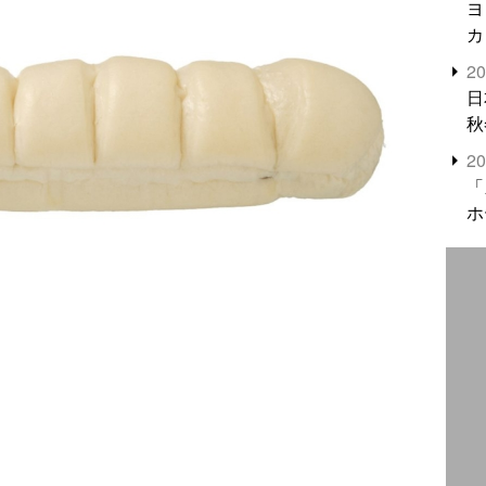
ヨ
カ
2
日
秋
2
「
ホ