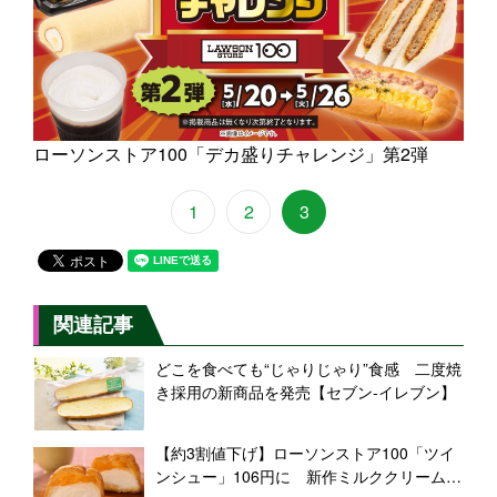
ローソンストア100「デカ盛りチャレンジ」第2弾
1
2
3
関連記事
どこを食べても“じゃりじゃり”食感 二度焼
き採用の新商品を発売【セブン-イレブン】
【約3割値下げ】ローソンストア100「ツイ
ンシュー」106円に 新作ミルククリームも