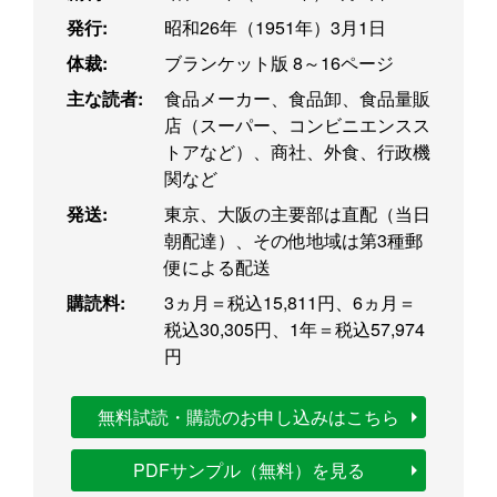
発行:
昭和26年（1951年）3月1日
体裁:
ブランケット版 8～16ページ
主な読者:
食品メーカー、食品卸、食品量販
店（スーパー、コンビニエンスス
トアなど）、商社、外食、行政機
関など
発送:
東京、大阪の主要部は直配（当日
朝配達）、その他地域は第3種郵
便による配送
購読料:
3ヵ月＝税込15,811円、6ヵ月＝
税込30,305円、1年＝税込57,974
円
無料試読・購読のお申し込みはこちら
PDFサンプル（無料）を見る