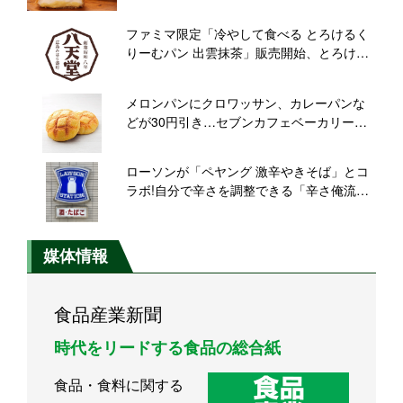
登場
ファミマ限定「冷やして食べる とろけるく
りーむパン 出雲抹茶」販売開始、とろける
クリームと濃厚抹茶ソースの2層仕立て
メロンパンにクロワッサン、カレーパンな
どが30円引き…セブンカフェベーカリー全
品対象【セブン-イレブン創業感謝祭】
ローソンが「ペヤング 激辛やきそば」とコ
ラボ!自分で辛さを調整できる「辛さ俺流焼
そば」&「そばめし風おにぎり」発売【関東
甲信越限定】
媒体情報
食品産業新聞
時代をリードする食品の総合紙
食品・食料に関する