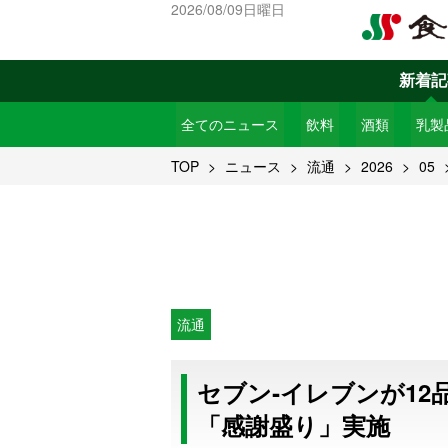
2026/08/09日曜日
新着記
全てのニュース
飲料
酒類
乳製
TOP
ニュース
流通
2026
05
流通
セブン‐イレブンが12
「感謝盛り」実施