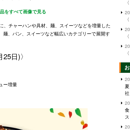
〈
2品をすべて画像で見る
2
〈
象に、チャーハンや具材、麺、スイーツなどを増量した
2
、麺、パン、スイーツなど幅広いカテゴリーで展開す
〈
2
〈
月25日)〉
お
2
ュー増量
夏
社
2
食
ス
2