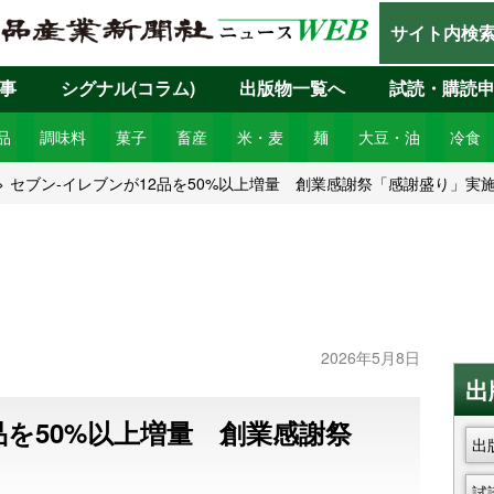
サイト内検
事
シグナル(コラム)
出版物一覧へ
試読・購読
品
調味料
菓子
畜産
米・麦
麺
大豆・油
冷食
セブン‐イレブンが12品を50%以上増量 創業感謝祭「感謝盛り」実
2026年5月8日
出
品を50%以上増量 創業感謝祭
出
試