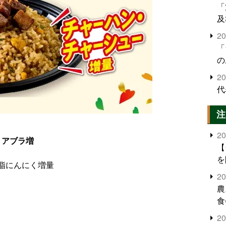
「
及
2
「
の
2
代
注
2
 アブラ増
【
を
脂にんにく増量
2
農
食
界
2
米