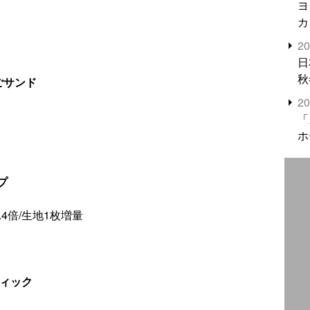
ヨ
カ
2
日
秋
ごサンド
2
「
ホ
プ
.4倍/生地1枚増量
ティック