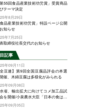
第55回食品産業技術功労賞」受賞商品
びテーマ決定
025年8月29日
食品産業技術功労賞」特設ページ公開
お知らせ
025年7月25日
表取締役社長交代のお知らせ
目記事
025年09月11日
全豆連】第9回全国豆腐品評会の本選
開催、木綿豆腐は多様化がみられる
025年09月08日
水省、輸出拡大に向けてコメ加工品試
会を開催/小泉農水大臣「日本の食は世
でトップをとれる。米増産に向けて、
025年09月05日
輸出需要の拡大を」