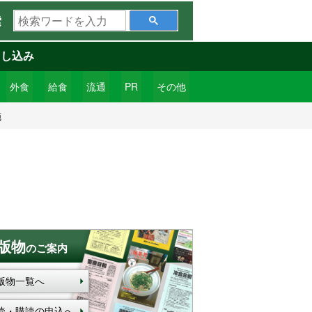
検
索
索
ワ
申し込み
ー
ド
外食
給食
流通
PR
その他
を
施
入
力
版物
のご案内
版物一覧へ
読・購読の申込へ