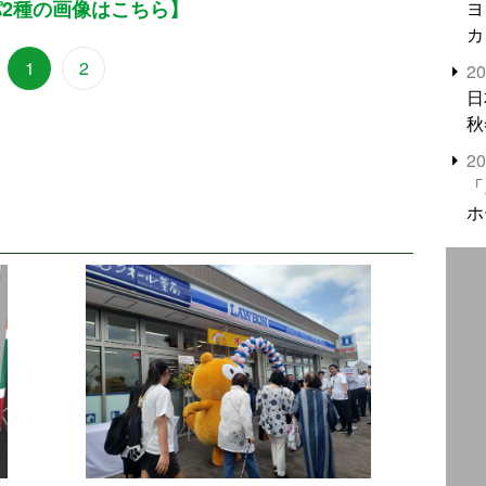
2種の画像はこちら】
ヨ
カ
1
2
2
日
秋
2
「
ホ