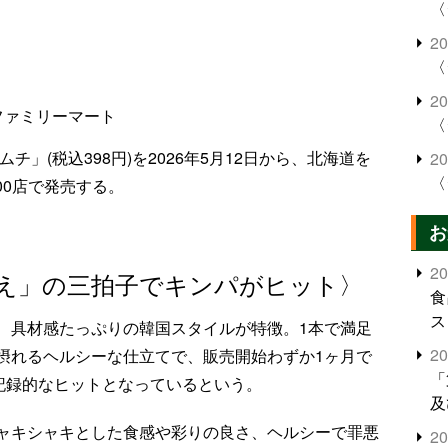
〈
2
〈
2
ファミリーマート
〈
」(税込398円)を2026年5月12日から、北海道を
2
〈
00店で発売する。
お
2
映え」の三拍子でキンパがヒット〉
食
ス
、具材感たっぷりの韓国スタイルが特徴。1本で満足
2
摂れるヘルシーな仕立てで、販売開始わずか1ヶ月で
「
に記録的なヒットとなっているという。
及
ャキシャキとした食感や彩りの良さ、ヘルシーで罪悪
2