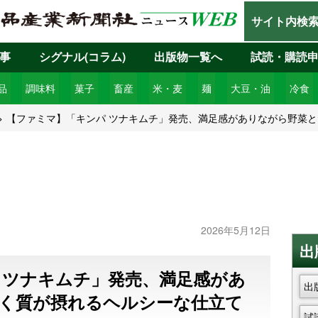
サイト内検
事
シグナル(コラム)
出版物一覧へ
試読・購読
品
調味料
菓子
畜産
米・麦
麺
大豆・油
冷食
【ファミマ】「キンパ ツナキムチ」発売、満足感がありながら野菜
2026年5月12日
出
 ツナキムチ」発売、満足感があ
出
く質が摂れるヘルシーな仕立て
試