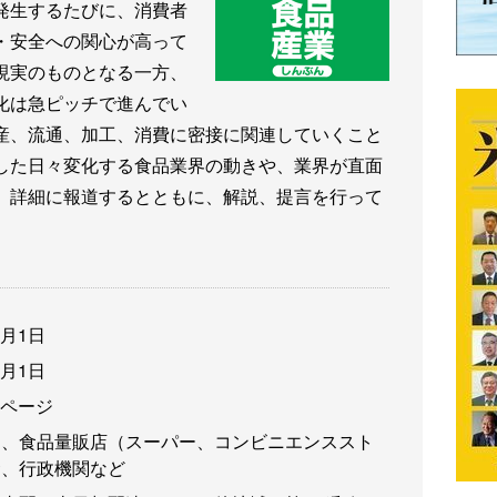
発生するたびに、消費者
・安全への関心が高って
現実のものとなる一方、
化は急ピッチで進んでい
産、流通、加工、消費に密接に関連していくこと
した日々変化する食品業界の動きや、業界が直面
、詳細に報道するとともに、解説、提言を行って
3月1日
3月1日
6ページ
卸、食品量販店（スーパー、コンビニエンススト
食、行政機関など