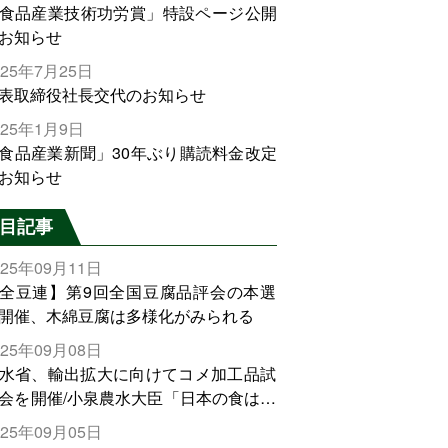
食品産業技術功労賞」特設ページ公開
お知らせ
025年7月25日
表取締役社長交代のお知らせ
025年1月9日
食品産業新聞」30年ぶり購読料金改定
お知らせ
目記事
025年09月11日
全豆連】第9回全国豆腐品評会の本選
開催、木綿豆腐は多様化がみられる
025年09月08日
水省、輸出拡大に向けてコメ加工品試
会を開催/小泉農水大臣「日本の食は世
でトップをとれる。米増産に向けて、
025年09月05日
輸出需要の拡大を」