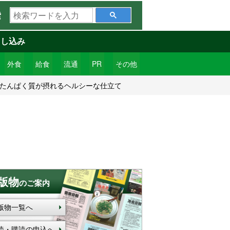
検
索
索
ワ
申し込み
ー
ド
外食
給食
流通
PR
その他
を
とたんぱく質が摂れるヘルシーな仕立て
入
力
版物
のご案内
版物一覧へ
読・購読の申込へ