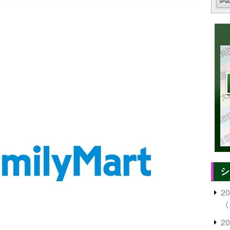
シ
2
〈
2