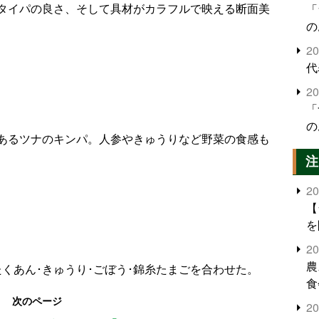
タイパの良さ、そして具材がカラフルで映える断面美
「
の
2
代
2
「
の
あるツナのキンパ。人参やきゅうりなど野菜の食感も
注
2
【
を
2
農
くあん･きゅうり･ごぼう･錦糸たまごを合わせた。
食
界
次のページ
2
米