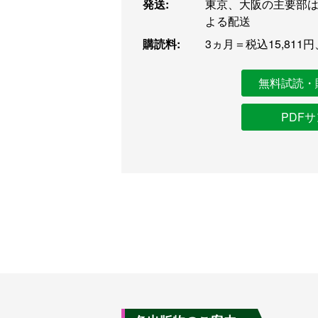
発送:
東京、大阪の主要部は
よる配送
購読料:
3ヵ月＝税込15,811円
無料試読・
PDF