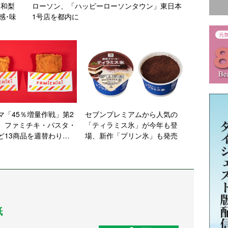
、和梨
ローソン、「ハッピーローソンタウン」東日本
感･味
1号店を都内に
マ「45％増量作戦」第2
セブンプレミアムから人気の
 ファミチキ・パスタ・
「ティラミス氷」が今年も登
ど13商品を週替わりで
場、新作「プリン氷」も発売
紙