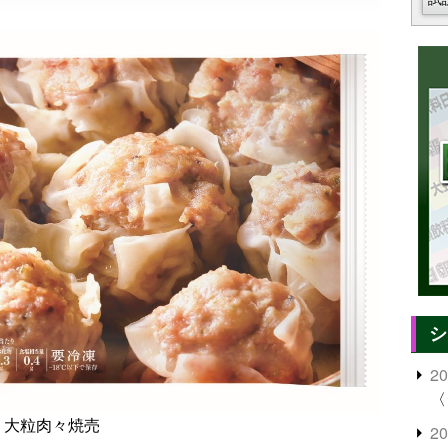
シ
2
〈
大粒肉々焼売
2