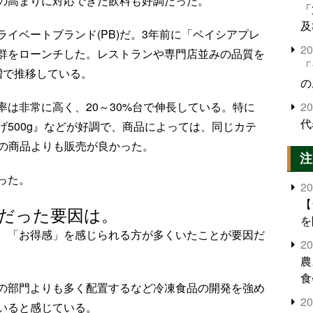
の高まりに対応できた飲料も好調だった。
「
及
イベートブランド(PB)だ。3年前に「ベイシアプレ
2
群をローンチした。レストランや専門店並みの品質を
「
増で推移している。
の
は非常に高く、20～30%台で伸長している。特に
2
代
500g』などが好調で、商品によっては、同じカテ
)の商品よりも販売が良かった。
注
った。
2
【
調だった要因は。
を
、「お得感」を感じられる方が多くいたことが要因だ
2
農
食
の部門よりも多く配置するなど冷凍食品の開発を強め
界
2
いると感じている。
米