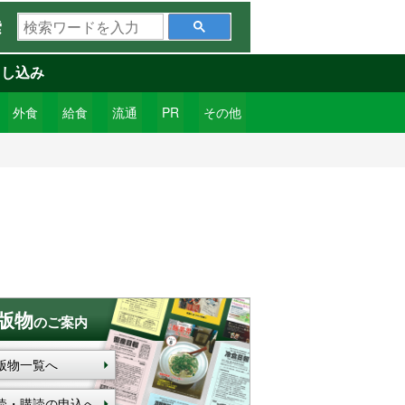
検
索
索
ワ
申し込み
ー
ド
外食
給食
流通
PR
その他
を
入
力
版物
のご案内
版物一覧へ
読・購読の申込へ