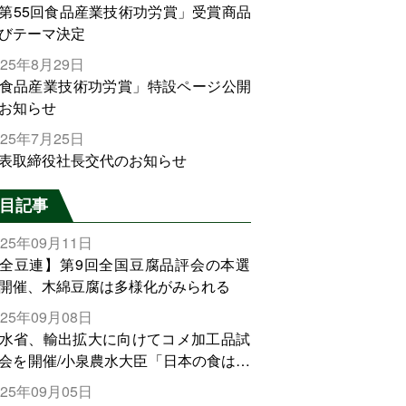
第55回食品産業技術功労賞」受賞商品
びテーマ決定
025年8月29日
食品産業技術功労賞」特設ページ公開
お知らせ
025年7月25日
表取締役社長交代のお知らせ
目記事
025年09月11日
全豆連】第9回全国豆腐品評会の本選
開催、木綿豆腐は多様化がみられる
025年09月08日
水省、輸出拡大に向けてコメ加工品試
会を開催/小泉農水大臣「日本の食は世
でトップをとれる。米増産に向けて、
025年09月05日
輸出需要の拡大を」