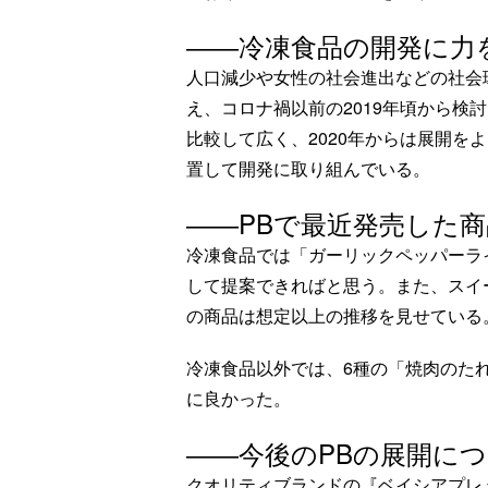
――冷凍食品の開発に力
人口減少や女性の社会進出などの社会
え、コロナ禍以前の2019年頃から検
比較して広く、2020年からは展開を
置して開発に取り組んでいる。
――PBで最近発売した
冷凍食品では「ガーリックペッパーラ
して提案できればと思う。また、スイ
の商品は想定以上の推移を見せている
冷凍食品以外では、6種の「焼肉のた
に良かった。
――今後のPBの展開に
クオリティブランドの『ベイシアプレ