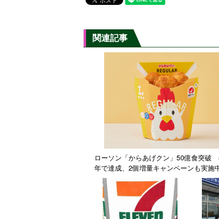
関連記事
ローソン「からあげクン」50億食突破 
年で達成、2個増量キャンペーンも実施