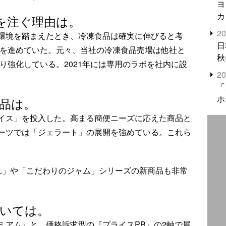
ヨ
カ
を注ぐ理由は。
2
環境を踏まえたとき、冷凍食品は確実に伸びると考
日
討を進めていた。元々、当社の冷凍食品売場は他社と
秋
より強化している。2021年には専用のラボを社内に設
2
「
ホ
商品は。
イス」を投入した。高まる簡便ニーズに応えた商品と
ーツでは「ジェラート」の展開を強めている。これら
。
れ」や「こだわりのジャム」シリーズの新商品も非常
ついては。
ミアム』と、価格訴求型の『プライスPB』の2軸で展