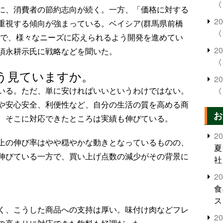
〈
に、消費者の節約志向が続く。一方、「価格に対する
2
重視する傾向が強まっている。ベイシア(群馬県前橋
〈
商品で、様々なニーズに応えられるよう開発を進めてい
2
須永耕示氏に戦略などを聞いた。
〈
う見ていますか。
2
いる。ただ、単に安ければいいというわけではない。
〈
や安心安全、利便性など、自分の生活の質を高める商
お
。そこに対応できたところは実績も伸びている。
2
上の伸び率はやや穏やかな動きとなっているものの、
夏
伸びている一方で、買い上げ点数の減少がその背景に
社
2
食
。
ス
く、こうした商品への支持は厚い。味付け肉などフレ
2