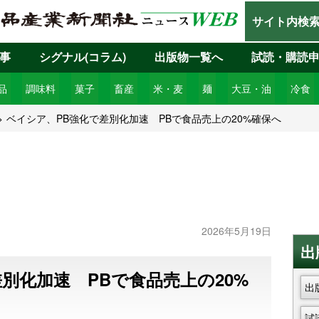
サイト内検
事
シグナル(コラム)
出版物一覧へ
試読・購読
品
調味料
菓子
畜産
米・麦
麺
大豆・油
冷食
ベイシア、PB強化で差別化加速 PBで食品売上の20%確保へ
2026年5月19日
出
別化加速 PBで食品売上の20%
出
試