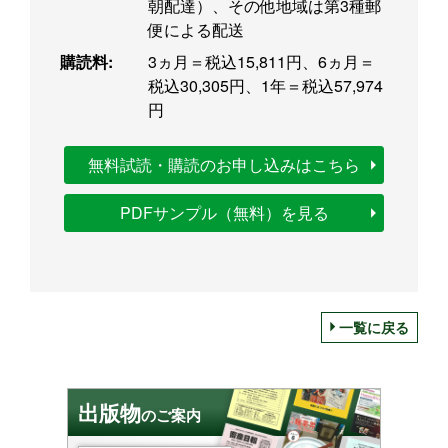
朝配達）、その他地域は第3種郵
便による配送
購読料:
3ヵ月＝税込15,811円、6ヵ月＝
税込30,305円、1年＝税込57,974
円
無料試読・購読のお申し込みはこちら
PDFサンプル（無料）を見る
一覧に戻る
出版物
のご案内