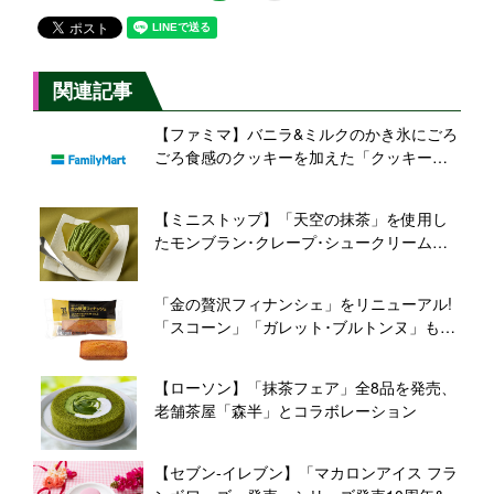
関連記事
【ファミマ】バニラ&ミルクのかき氷にごろ
ごろ食感のクッキーを加えた「クッキーバ
ニラフラッペ」
【ミニストップ】「天空の抹茶」を使用し
たモンブラン･クレープ･シュークリームの3
種が登場
「金の贅沢フィナンシェ」をリニューアル!
「スコーン」「ガレット･ブルトンヌ」も同
時発売【セブン‐イレブン】
【ローソン】「抹茶フェア」全8品を発売、
老舗茶屋「森半」とコラボレーション
【セブン‐イレブン】「マカロンアイス フラ