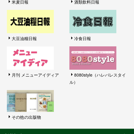
米麦日報
酒類飲料日報
大豆油糧日報
冷食日報
月刊 メニューアイディア
8080style（ハレバレスタイ
ル）
その他の出版物