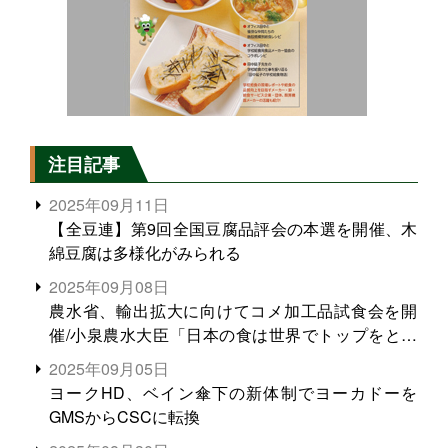
注目記事
2025年09月11日
【全豆連】第9回全国豆腐品評会の本選を開催、木
綿豆腐は多様化がみられる
2025年09月08日
農水省、輸出拡大に向けてコメ加工品試食会を開
催/小泉農水大臣「日本の食は世界でトップをとれ
る。米増産に向けて、米輸出需要の拡大を」
2025年09月05日
ヨークHD、ベイン傘下の新体制でヨーカドーを
GMSからCSCに転換