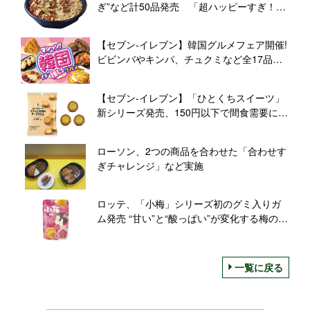
ぎ”など計50品発売 「超ハッピーすぎ！チ
ャレンジ」開催
【セブン‐イレブン】韓国グルメフェア開催!
ビビンバやキンパ、チュクミなど全17品を
ラインアップ
【セブン‐イレブン】「ひとくちスイーツ」
新シリーズ発売、150円以下で間食需要に対
応
ローソン、2つの商品を合わせた「合わせす
ぎチャレンジ」など実施
ロッテ、「小梅」シリーズ初のグミ入りガ
ム発売 “甘い”と“酸っぱい”が変化する梅の味
わい
一覧に戻る