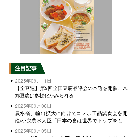
注目記事
2025年09月11日
【全豆連】第9回全国豆腐品評会の本選を開催、木
綿豆腐は多様化がみられる
2025年09月08日
農水省、輸出拡大に向けてコメ加工品試食会を開
催/小泉農水大臣「日本の食は世界でトップをとれ
る。米増産に向けて、米輸出需要の拡大を」
2025年09月05日