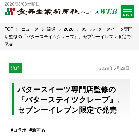
出版物一覧へ
2026/08/08土曜日
試読・購読申し込み
MENU
TOP
ニュース
流通
2026
05
バタースイーツ専門
店監修の『バターステイツクレープ』、セブンーイレブン限定で
発売
流通
2026年5月28日
バタースイーツ専門店監修の
『バターステイツクレープ』、
セブンーイレブン限定で発売
#コラボ
#新商品