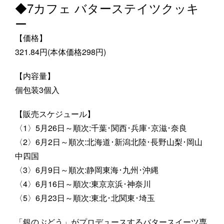
◆7カフェ バターステイツクッキ
ー
【価格】
321.84円(本体価格298円)
【内容量】
個包装3個入
【販売スケジュール】
〈1〉5月26日～順次:千葉･関西･兵庫･京滋･奈良
〈2〉6月2日～順次:北海道･新潟北陸･長野山梨･岡山
中四国
〈3〉6月9日～順次:静岡東海･九州･沖縄
〈4〉6月16日～順次:東京京浜･神奈川
〈5〉6月23日～順次:東北･北関東･埼玉
「銀のぶどう」がプロデュースするバタースイーツ専