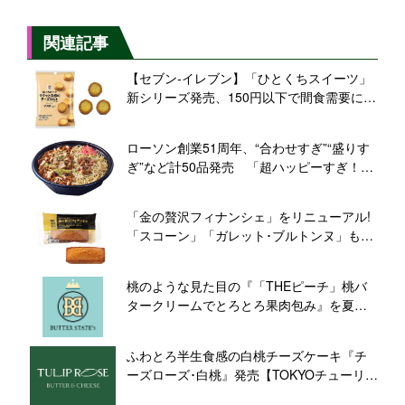
関連記事
【セブン‐イレブン】「ひとくちスイーツ」
新シリーズ発売、150円以下で間食需要に対
応
ローソン創業51周年、“合わせすぎ”“盛りす
ぎ”など計50品発売 「超ハッピーすぎ！チ
ャレンジ」開催
「金の贅沢フィナンシェ」をリニューアル!
「スコーン」「ガレット･ブルトンヌ」も同
時発売【セブン‐イレブン】
桃のような見た目の『「THEピーチ」桃バ
タークリームでとろとろ果肉包み』を夏限
定で発売【バターステイツ by銀のぶどう】
ふわとろ半生食感の白桃チーズケーキ『チ
ーズローズ･白桃』発売【TOKYOチューリッ
プローズ】