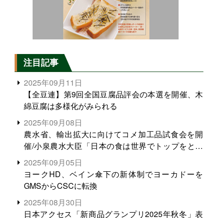
注目記事
2025年09月11日
【全豆連】第9回全国豆腐品評会の本選を開催、木
綿豆腐は多様化がみられる
2025年09月08日
農水省、輸出拡大に向けてコメ加工品試食会を開
催/小泉農水大臣「日本の食は世界でトップをとれ
る。米増産に向けて、米輸出需要の拡大を」
2025年09月05日
ヨークHD、ベイン傘下の新体制でヨーカドーを
GMSからCSCに転換
2025年08月30日
日本アクセス「新商品グランプリ2025年秋冬」表