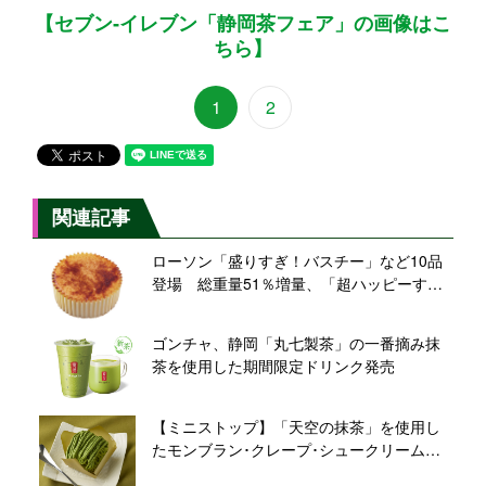
【セブン‐イレブン「静岡茶フェア」の画像はこ
ちら】
1
2
関連記事
ローソン「盛りすぎ！バスチー」など10品
登場 総重量51％増量、「超ハッピーす
ぎ！チャレンジ」第2週
ゴンチャ、静岡「丸七製茶」の一番摘み抹
茶を使用した期間限定ドリンク発売
【ミニストップ】「天空の抹茶」を使用し
たモンブラン･クレープ･シュークリームの3
種が登場