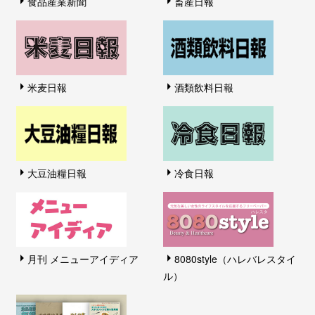
食品産業新聞
畜産日報
米麦日報
酒類飲料日報
大豆油糧日報
冷食日報
月刊 メニューアイディア
8080style（ハレバレスタイ
ル）