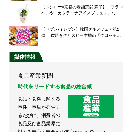
【スシロー×京都の老舗茶舗 森半】「フラッ
ペ」や「カタラーナアイスブリュレ」な
ど、厳選茶葉を使用した贅沢スイーツ
【セブン‐イレブン】韓国グルメフェア第2
弾!二度焼きクリスピー生地の「クロッチ」
や「チヂミパン」など新登場
媒体情報
食品産業新聞
時代をリードする食品の総合紙
食品・食料に関する
事件、事故が発生す
るたびに、消費者の
食品及び食品業界に
対する安心・安全への関心が高っています。