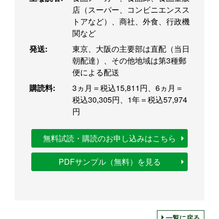
店（スーパー、コンビニエンスス
トアなど）、商社、外食、行政機
関など
発送:
東京、大阪の主要部は直配（当日
朝配達）、その他地域は第3種郵
便による配送
購読料:
3ヵ月＝税込15,811円、6ヵ月＝
税込30,305円、1年＝税込57,974
円
無料試読・購読のお申し込みはこちら
PDFサンプル（無料）を見る
一覧に戻る