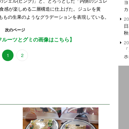
のシェル(ピンク)」と、とろっとした「内側のジュレ
ヨ
の食感が楽しめる二層構造に仕上げた。ジュレを黄
カ
ももの生果のようなグラデーションを表現している。
2
日
次のページ
秋
フルーツとグミの画像はこちら】
2
「
1
2
ホ