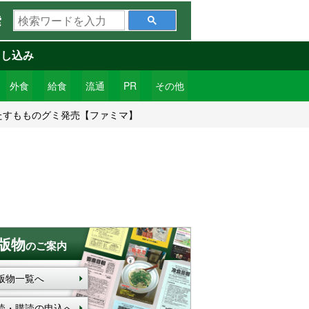
検
索
索
ワ
申し込み
ー
ド
外食
給食
流通
PR
その他
を
たすもものグミ発売【ファミマ】
入
力
版物
のご案内
版物一覧へ
読・購読の申込へ