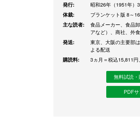
発行:
昭和26年（1951年）
体裁:
ブランケット版 8～1
主な読者:
食品メーカー、食品
アなど）、商社、外
発送:
東京、大阪の主要部は
よる配送
購読料:
3ヵ月＝税込15,811円
無料試読・
PDF