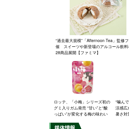
“過去最大規模”「Afternoon Tea」監
催 スイーツや新登場のアルコール飲料
28商品展開【ファミマ】
ロッテ、「小梅」シリーズ初の
“噛ん
グミ入りガム発売 “甘い”と“酸
涼感広
っぱい”が変化する梅の味わい
暑さ対
媒体情報