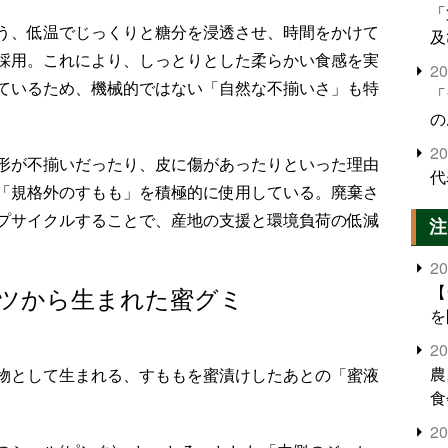
「
う、低温でじっくりと糖分を浸透させ、時間をかけて
及
採用。これにより、しっとりとした柔らかい食感を実
2
ているため、機械的ではない「自然な不揃いさ」も特
「
の
2
形が不揃いだったり、皮に傷があったりといった理由
代
「規格外のすもも」を積極的に使用している。廃棄さ
プサイクルすることで、産地の支援と環境負荷の低減
注
2
【
ツから生まれた蜜グミ
を
2
農
物として生まれる、すももを蜜漬けしたあとの「蜜液
食
。
界
2
米