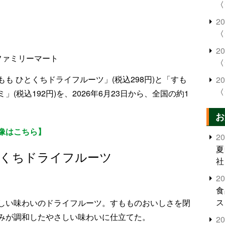
〈
2
〈
2
ファミリーマート
〈
も ひとくちドライフルーツ」(税込298円)と「すも
2
〈
(税込192円)を、2026年6月23日から、全国の約1
お
像はこちら】
2
夏
とくちドライフルーツ
社
2
食
ス
しい味わいのドライフルーツ。すもものおいしさを閉
みが調和したやさしい味わいに仕立てた。
2