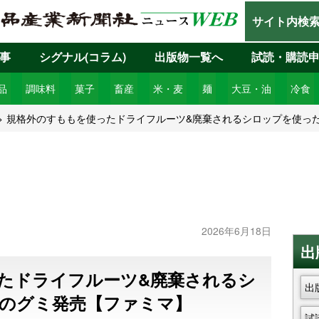
サイト内検
事
シグナル(コラム)
出版物一覧へ
試読・購読
品
調味料
菓子
畜産
米・麦
麺
大豆・油
冷食
規格外のすももを使ったドライフルーツ&廃棄されるシロップを使っ
2026年6月18日
出
たドライフルーツ&廃棄されるシ
出
のグミ発売【ファミマ】
試