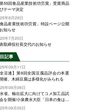
第55回食品産業技術功労賞」受賞商品
びテーマ決定
025年8月29日
食品産業技術功労賞」特設ページ公開
お知らせ
025年7月25日
表取締役社長交代のお知らせ
目記事
025年09月11日
全豆連】第9回全国豆腐品評会の本選
開催、木綿豆腐は多様化がみられる
025年09月08日
水省、輸出拡大に向けてコメ加工品試
会を開催/小泉農水大臣「日本の食は世
でトップをとれる。米増産に向けて、
025年09月05日
輸出需要の拡大を」