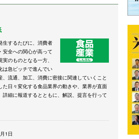
紙
発生するたびに、消費者
・安全への関心が高って
現実のものとなる一方、
化は急ピッチで進んでい
産、流通、加工、消費に密接に関連していくこと
した日々変化する食品業界の動きや、業界が直面
、詳細に報道するとともに、解説、提言を行って
3月1日