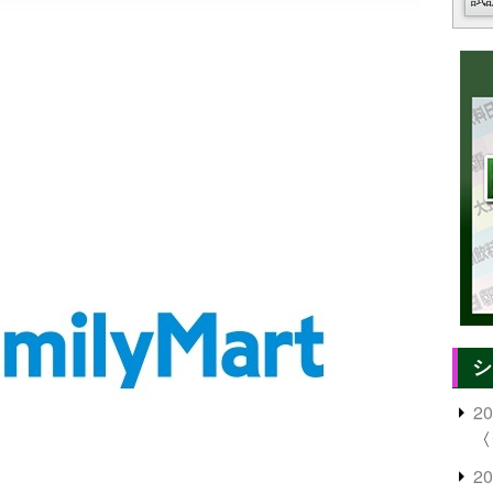
シ
2
〈
2