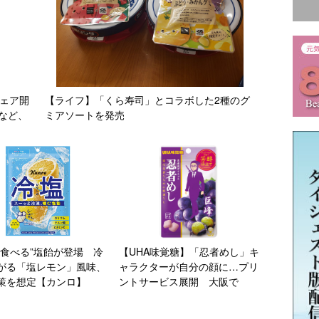
修フェア開
【ライフ】「くら寿司」とコラボした2種のグ
など、
ミアソートを発売
で食べる”塩飴が登場 冷
【UHA味覚糖】「忍者めし」キ
がる「塩レモン」風味、
ャラクターが自分の顔に…プリ
策を想定【カンロ】
ントサービス展開 大阪で