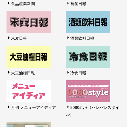
食品産業新聞
畜産日報
米麦日報
酒類飲料日報
大豆油糧日報
冷食日報
月刊 メニューアイディア
8080style（ハレバレスタイ
ル）