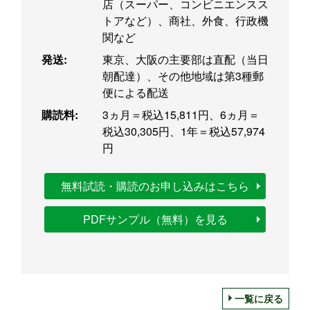
店（スーパー、コンビニエンスス
トアなど）、商社、外食、行政機
関など
発送:
東京、大阪の主要部は直配（当日
朝配達）、その他地域は第3種郵
便による配送
購読料:
3ヵ月＝税込15,811円、6ヵ月＝
税込30,305円、1年＝税込57,974
円
無料試読・購読のお申し込みはこちら
PDFサンプル（無料）を見る
一覧に戻る