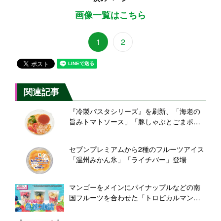
画像一覧はこちら
1
2
関連記事
『冷製パスタシリーズ』を刷新、「海老の
旨みトマトソース」「豚しゃぶとごまポン
酢」「ツナと大根おろし 和風ソース」の3品
【セブン‐イレブン】
セブンプレミアムから2種のフルーツアイス
「温州みかん氷」「ライチバー」登場
マンゴーをメインにパイナップルなどの南
国フルーツを合わせた「トロピカルマンゴ
ースムージー」登場【セブン‐イレブン】