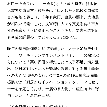
谷口一郎会長(タニコー会長)は「平成の時代には阪神
大震災や東日本大震災をはじめとした大規模な自然災
害が各地で起こり、昨年も豪雨、台風の襲来、大地震
が相次いで発生した。災害時に人々を支える食の重要
性の認識がさらに深まったこともあり、災害への対応
も今後の課題の一つと考える」と述べた。
昨年の厨房設備機器展で実施した「人手不足解消セミ
ナー」や「キッチンマネジメントセミナー」の盛況ぶ
りについて「高い評価を得たことは人手不足、海外進
出、訪日客対応といった緊喫の課題に対する当工業会
への大きな期待の表れ。今年2月の第19回厨房設備機
器展では『厨房からイノベーション』をテーマにセミ
ナーを予定しており、一層の省力化、生産性向上に寄
与したい」と意気込んだ。
〈冷食日報 2019年1月18日付より〉