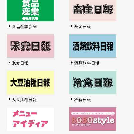
食品産業新聞
畜産日報
米麦日報
酒類飲料日報
大豆油糧日報
冷食日報