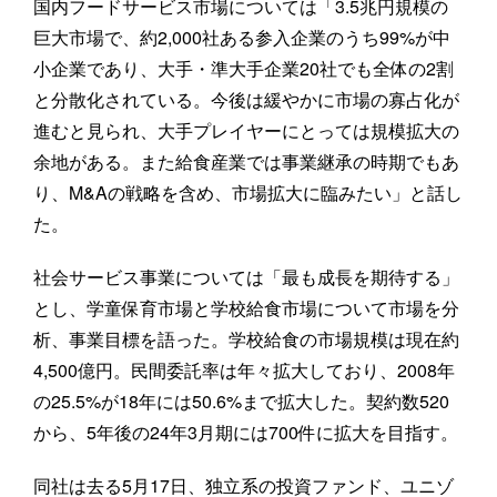
国内フードサービス市場については「3.5兆円規模の
巨大市場で、約2,000社ある参入企業のうち99%が中
小企業であり、大手・準大手企業20社でも全体の2割
と分散化されている。今後は緩やかに市場の寡占化が
進むと見られ、大手プレイヤーにとっては規模拡大の
余地がある。また給食産業では事業継承の時期でもあ
り、M&Aの戦略を含め、市場拡大に臨みたい」と話し
た。
社会サービス事業については「最も成長を期待する」
とし、学童保育市場と学校給食市場について市場を分
析、事業目標を語った。学校給食の市場規模は現在約
4,500億円。民間委託率は年々拡大しており、2008年
の25.5%が18年には50.6%まで拡大した。契約数520
から、5年後の24年3月期には700件に拡大を目指す。
同社は去る5月17日、独立系の投資ファンド、ユニゾ