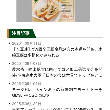
注目記事
2025年09月11日
【全豆連】第9回全国豆腐品評会の本選を開催、木
綿豆腐は多様化がみられる
2025年09月08日
農水省、輸出拡大に向けてコメ加工品試食会を開
催/小泉農水大臣「日本の食は世界でトップをとれ
る。米増産に向けて、米輸出需要の拡大を」
2025年09月05日
ヨークHD、ベイン傘下の新体制でヨーカドーを
GMSからCSCに転換
2025年08月30日
日本アクセス「新商品グランプリ2025年秋冬」表