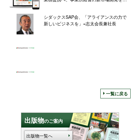
ざす
シダックスSAP会、「アライアンスの力で
新しいビジネスを」=志太会長兼社長
一覧に戻る
出版物
のご案内
出版物一覧へ