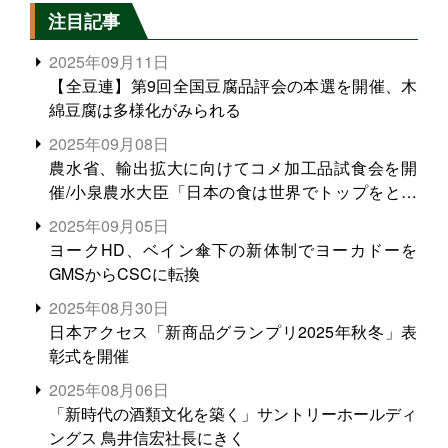
注目記事
2025年09月11日
【全豆連】第9回全国豆腐品評会の本選を開催、木
綿豆腐は多様化がみられる
2025年09月08日
農水省、輸出拡大に向けてコメ加工品試食会を開
催/小泉農水大臣「日本の食は世界でトップをとれ
る。米増産に向けて、米輸出需要の拡大を」
2025年09月05日
ヨークHD、ベイン傘下の新体制でヨーカドーを
GMSからCSCに転換
2025年08月30日
日本アクセス「新商品グランプリ2025年秋冬」表
彰式を開催
2025年08月06日
「新時代の酒類文化を築く」サントリーホールディ
ングス 鳥井信宏社長にきく