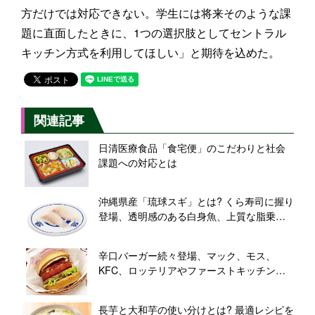
方だけでは対応できない。学生には将来そのような課
題に直面したときに、1つの選択肢としてセントラル
キッチン方式を利用してほしい」と期待を込めた。
関連記事
日清医療食品「食宅便」のこだわりと社会
課題への対応とは
沖縄県産「琉球スギ」とは? くら寿司に握り
登場、透明感のある白身魚、上質な脂乗り
とコリコリ食感
辛口バーガー続々登場、マック、モス、
KFC、ロッテリアやファーストキッチン、
バーガーキングも
長芋と大和芋の使い分けとは? 最適レシピを