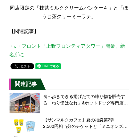
同店限定の「抹茶ミルククリームパンケーキ」と「ほ
うじ茶クリーミーラテ」
【関連記事】
・J・フロント「上野フロンティアタワー」開業、新
名所に
関連記事
食べ歩きできる揚げたての練り物を販売す
る「ねり伝はなれ」&ホットドッグ専門店
「GABU DOGS」を大須にオープン【かね
貞】
【サンマルクカフェ】夏の福袋第2弾
2,500円相当分のチケットと「ミニオンズ」
コラボグッズをセット、2,500円・3,000円