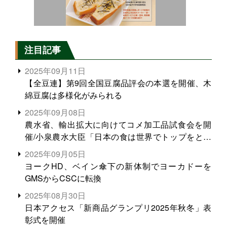
注目記事
2025年09月11日
【全豆連】第9回全国豆腐品評会の本選を開催、木
綿豆腐は多様化がみられる
2025年09月08日
農水省、輸出拡大に向けてコメ加工品試食会を開
催/小泉農水大臣「日本の食は世界でトップをとれ
る。米増産に向けて、米輸出需要の拡大を」
2025年09月05日
ヨークHD、ベイン傘下の新体制でヨーカドーを
GMSからCSCに転換
2025年08月30日
日本アクセス「新商品グランプリ2025年秋冬」表
彰式を開催