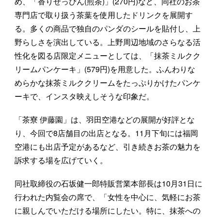
め、「香りぜっぴん(煎茶)」(270円)など、同社のお茶
専門店で取り扱う茶葉を使用したドリンクを展開す
る。多くの商品で独自のパンダのシールを貼付し、上
野らしさを演出している。上野周辺地域のさらなる活
性化を図る店限定メニューとしては、「抹茶ミルクク
リームパンケーキ」(579円)を用意した。ふんわりな
めらかな抹茶ミルククリームをたっぷりかけたパンケ
ーキで、インスタ映えしそうな印象だ。
「茶寮 伊藤園」は、羽田空港などの展開が好評とな
り、今回で8店舗目の出店となる。11月下旬には福岡
空港にも出店予定があるなど、引き続きお茶の魅力を
訴求する場を広げていく。
同社取締役の石坂健一郎特販営業本部長は10月31日に
行われた内覧会の席で、「女性を中心に、気軽にお茶
に親しんでいただける場所にしたい。特に、抹茶への