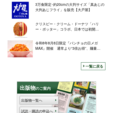
の2種
3万食限定･約20cmの大判サイズ「真あじの
大判あじフライ」を販売【大戸屋】
クリスピー・クリーム・ドーナツ「ハリ
ー・ポッター」コラボ、日本では初開
催 “組分け帽子ドーナツ”など限定6商品発
売
令和8年8月8日限定『パンチョの日メガ
MAX』開催 通常より“3倍お得”、麺量
888g「メガMAX盛り」も登場
一覧に戻る
出版物
のご案内
出版物一覧へ
試読・購読の申込へ