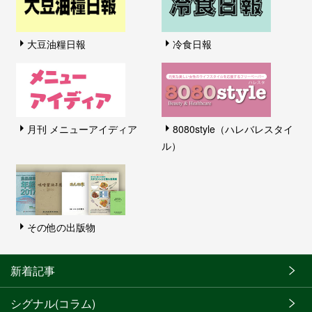
大豆油糧日報
冷食日報
月刊 メニューアイディア
8080style（ハレバレスタイ
ル）
その他の出版物
新着記事
シグナル(コラム)