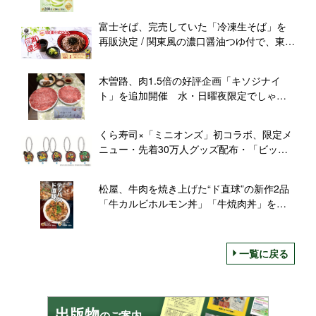
用の夏限定フレーバー
富士そば、完売していた「冷凍生そば」を
再販決定 / 関東風の濃口醤油つゆ付で、東京
以外でも富士そばの味が楽しめる
木曽路、肉1.5倍の好評企画「キソジナイ
ト」を追加開催 水・日曜夜限定でしゃぶ
しゃぶ・すきやきが増量
くら寿司×「ミニオンズ」初コラボ、限定メ
ニュー・先着30万人グッズ配布・「ビッく
らポン！」景品を展開
松屋、牛肉を焼き上げた“ド直球”の新作2品
「牛カルビホルモン丼」「牛焼肉丼」を販
売
一覧に戻る
出版物
のご案内