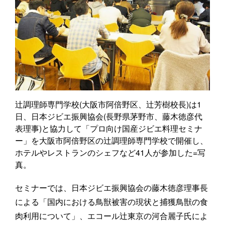
辻調理師専門学校(大阪市阿倍野区、辻芳樹校長)は1
日、日本ジビエ振興協会(長野県茅野市、藤木徳彦代
表理事)と協力して「プロ向け国産ジビエ料理セミナ
ー」を大阪市阿倍野区の辻調理師専門学校で開催し、
ホテルやレストランのシェフなど41人が参加した=写
真。
セミナーでは、日本ジビエ振興協会の藤木徳彦理事長
による「国内における鳥獣被害の現状と捕獲鳥獣の食
肉利用について」、エコール辻東京の河合麗子氏によ