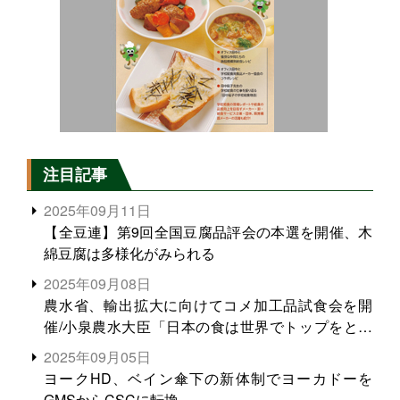
注目記事
2025年09月11日
【全豆連】第9回全国豆腐品評会の本選を開催、木
綿豆腐は多様化がみられる
2025年09月08日
農水省、輸出拡大に向けてコメ加工品試食会を開
催/小泉農水大臣「日本の食は世界でトップをとれ
る。米増産に向けて、米輸出需要の拡大を」
2025年09月05日
ヨークHD、ベイン傘下の新体制でヨーカドーを
GMSからCSCに転換