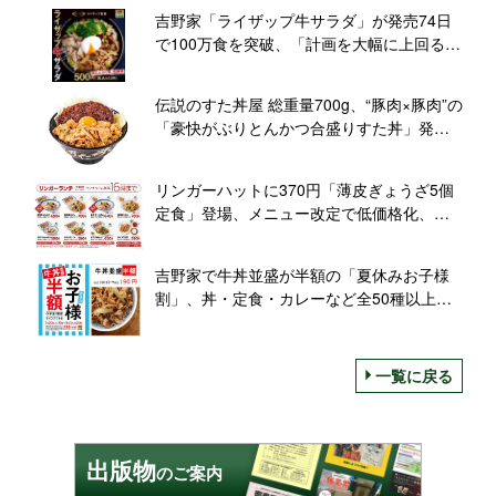
吉野家「ライザップ牛サラダ」が発売74日
で100万食を突破、「計画を大幅に上回る反
響」
伝説のすた丼屋 総重量700g、“豚肉×豚肉”の
「豪快がぶりとんかつ合盛りすた丼」発
売、ご飯は“茶碗3杯分”
リンガーハットに370円「薄皮ぎょうざ5個
定食」登場、メニュー改定で低価格化、
「リンガーランチ」始動
吉野家で牛丼並盛が半額の「夏休みお子様
割」、丼・定食・カレーなど全50種以上を
190円引き
一覧に戻る
出版物
のご案内