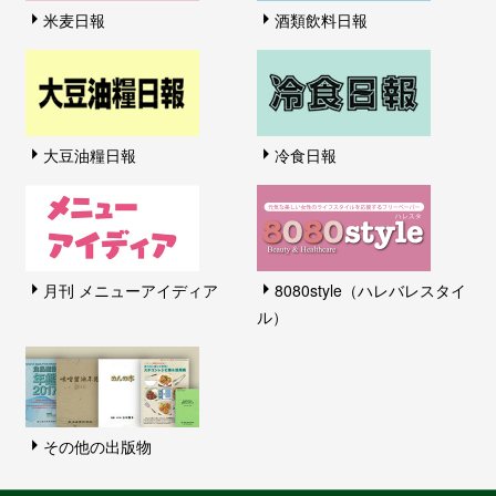
米麦日報
酒類飲料日報
大豆油糧日報
冷食日報
月刊 メニューアイディア
8080style（ハレバレスタイ
ル）
その他の出版物