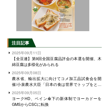
注目記事
2025年09月11日
【全豆連】第9回全国豆腐品評会の本選を開催、木
綿豆腐は多様化がみられる
2025年09月08日
農水省、輸出拡大に向けてコメ加工品試食会を開
催/小泉農水大臣「日本の食は世界でトップをとれ
る。米増産に向けて、米輸出需要の拡大を」
2025年09月05日
ヨークHD、ベイン傘下の新体制でヨーカドーを
GMSからCSCに転換