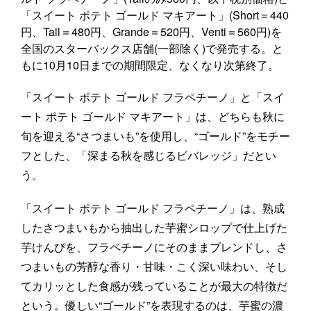
「スイート ポテト ゴールド マキアート」(Short＝440
円、Tall＝480円、Grande＝520円、Venti＝560円)を
全国のスターバックス店舗(一部除く)で発売する。と
もに10月10日までの期間限定、なくなり次第終了。
「スイート ポテト ゴールド フラペチーノ」と「スイ
ート ポテト ゴールド マキアート」は、どちらも秋に
旬を迎える“さつまいも”を使用し、“ゴールド”をモチー
フとした、「深まる秋を感じるビバレッジ」だとい
う。
「スイート ポテト ゴールド フラペチーノ」は、熟成
したさつまいもから抽出した芋蜜シロップで仕上げた
芋けんぴを、フラペチーノにそのままブレンドし、さ
つまいもの芳醇な香り・甘味・こく深い味わい、そし
てカリッとした食感が残っていることが最大の特徴だ
という。優しい“ゴールド”を表現するのは、芋蜜の濃