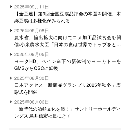
2025年09月11日
【全豆連】第9回全国豆腐品評会の本選を開催、木
綿豆腐は多様化がみられる
2025年09月08日
農水省、輸出拡大に向けてコメ加工品試食会を開
催/小泉農水大臣「日本の食は世界でトップをとれ
る。米増産に向けて、米輸出需要の拡大を」
2025年09月05日
ヨークHD、ベイン傘下の新体制でヨーカドーを
GMSからCSCに転換
2025年08月30日
日本アクセス「新商品グランプリ2025年秋冬」表
彰式を開催
2025年08月06日
「新時代の酒類文化を築く」サントリーホールディ
ングス 鳥井信宏社長にきく