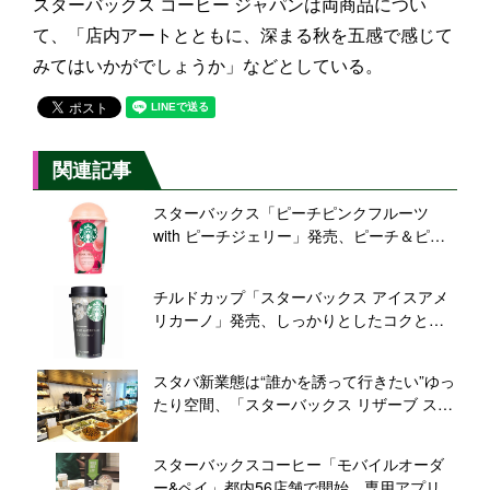
スターバックス コーヒー ジャパンは両商品につい
て、「店内アートとともに、深まる秋を五感で感じて
みてはいかがでしょうか」などとしている。
関連記事
スターバックス「ピーチピンクフルーツ
with ピーチジェリー」発売、ピーチ＆ピン
クフルーツ×ミルクのハーモニー、ピーチジ
ェリーの食感も
チルドカップ「スターバックス アイスアメ
リカーノ」発売、しっかりとしたコクと苦
み、暑い夏にぴったりなブラックコーヒー/
サントリー食品インターナショナル
スタバ新業態は“誰かを誘って行きたい”ゆっ
たり空間、「スターバックス リザーブ スト
ア 銀座マロニエ通り」オープン
スターバックスコーヒー「モバイルオーダ
ー&ペイ」都内56店舗で開始、専用アプリか