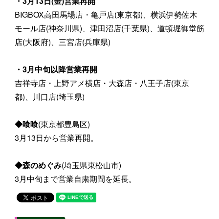
・3月13日(金)営業再開
BIGBOX高田馬場店・亀戸店(東京都)、横浜伊勢佐木
モール店(神奈川県)、津田沼店(千葉県)、道頓堀御堂筋
店(大阪府)、三宮店(兵庫県)
・3月中旬以降営業再開
吉祥寺店・上野アメ横店・大森店・八王子店(東京
都)、川口店(埼玉県)
◆喰喰
(東京都豊島区)
3月13日から営業再開。
◆森のめぐみ
(埼玉県東松山市)
3月中旬まで営業自粛期間を延長。