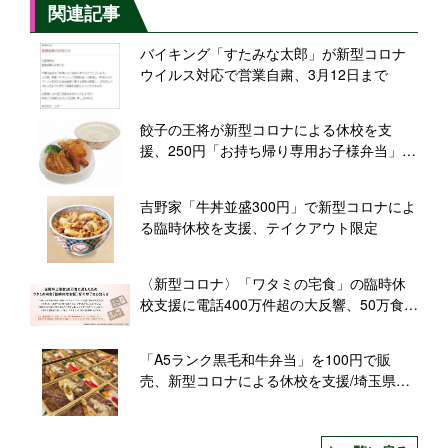
関連記事
バイキング「すたみな太郎」が新型コロナ
ウイルス対応で営業自粛、3月12日まで
餃子の王将が新型コロナによる休校を支
援、250円「お持ち帰り専用お子様弁当」を
販売
吉野家「牛丼並盛300円」で新型コロナによ
る臨時休校を支援、テイクアウト限定
〈新型コロナ〉「ワタミの宅食」の臨時休
校支援に電話400万件超の大反響、50万食を
無料提供
「A5ランク黒毛和牛弁当」を100円で販
売、新型コロナによる休校を支援/埼玉県川
越市「新羅ガーデン」