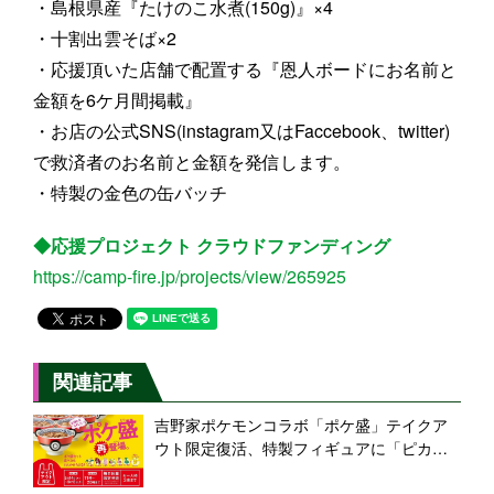
・島根県産『たけのこ水煮(150g)』×4
・十割出雲そば×2
・応援頂いた店舗で配置する『恩人ボードにお名前と
金額を6ケ月間掲載』
・お店の公式SNS(instagram又はFaccebook、twitter)
で救済者のお名前と金額を発信します。
・特製の金色の缶バッチ
◆応援プロジェクト クラウドファンディング
https://camp-fire.jp/projects/view/265925
関連記事
吉野家ポケモンコラボ「ポケ盛」テイクア
ウト限定復活、特製フィギュアに「ピカチ
ュウ」追加、「専用ドンぶり」プレゼント