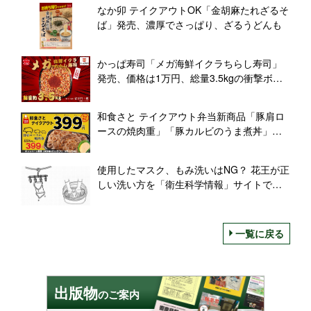
も
なか卯 テイクアウトOK「金胡麻たれざるそ
ば」発売、濃厚でさっぱり、ざるうどんも
かっぱ寿司「メガ海鮮イクラちらし寿司」
発売、価格は1万円、総量3.5kgの衝撃ボリ
ューム
和食さと テイクアウト弁当新商品「豚肩ロ
ースの焼肉重」「豚カルビのうま煮丼」各
399円、豚×豚×豚キャンペーン開催
使用したマスク、もみ洗いはNG？ 花王が正
しい洗い方を「衛生科学情報」サイトで解
説
一覧に戻る
出版物
のご案内