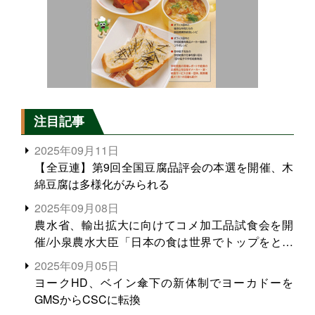
注目記事
2025年09月11日
【全豆連】第9回全国豆腐品評会の本選を開催、木
綿豆腐は多様化がみられる
2025年09月08日
農水省、輸出拡大に向けてコメ加工品試食会を開
催/小泉農水大臣「日本の食は世界でトップをとれ
る。米増産に向けて、米輸出需要の拡大を」
2025年09月05日
ヨークHD、ベイン傘下の新体制でヨーカドーを
GMSからCSCに転換