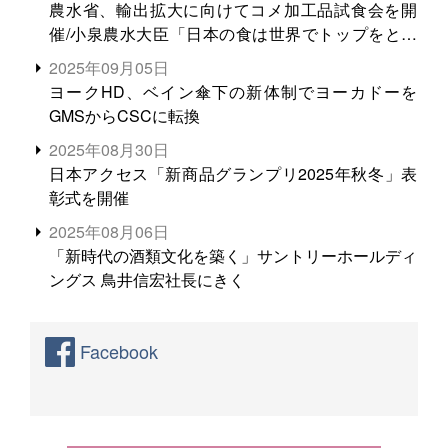
農水省、輸出拡大に向けてコメ加工品試食会を開
催/小泉農水大臣「日本の食は世界でトップをとれ
る。米増産に向けて、米輸出需要の拡大を」
2025年09月05日
ヨークHD、ベイン傘下の新体制でヨーカドーを
GMSからCSCに転換
2025年08月30日
日本アクセス「新商品グランプリ2025年秋冬」表
彰式を開催
2025年08月06日
「新時代の酒類文化を築く」サントリーホールディ
ングス 鳥井信宏社長にきく
Facebook