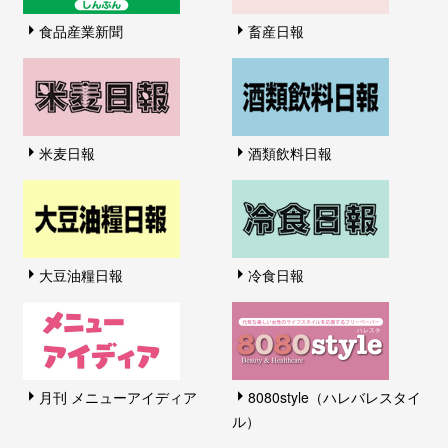
食品産業新聞
畜産日報
米麦日報
酒類飲料日報
大豆油糧日報
冷食日報
月刊 メニューアイディア
8080style（ハレバレスタイ
ル）