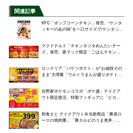
関連記事
KFC「ポップコーンチキン」発売、“ケンタ
ッキーのあの味”を一口サイズで/ケンタッキ
ーフライドチキン
マクドナルド「チキンタツタめんたいチー
ズ」発売、夜マック限定「ごはんチキンタ
ツタ」、生姜醤油が香る「ひとくちタツ
タ」も
ロッテリア「バケツポテト」が“お値段その
まま”大増量「ウルトラまんが盛りポテト」
開催、「おうちやオフィスでシェア!」
吉野家ポケモンコラボ「ポケ盛」テイクア
ウト限定復活、特製フィギュアに「ピカチ
ュウ」追加、「専用ドンぶり」プレゼント
も
和食さと テイクアウト弁当新商品「豚肩ロ
ースの焼肉重」「豚カルビのうま煮丼」各
399円、豚×豚×豚キャンペーン開催