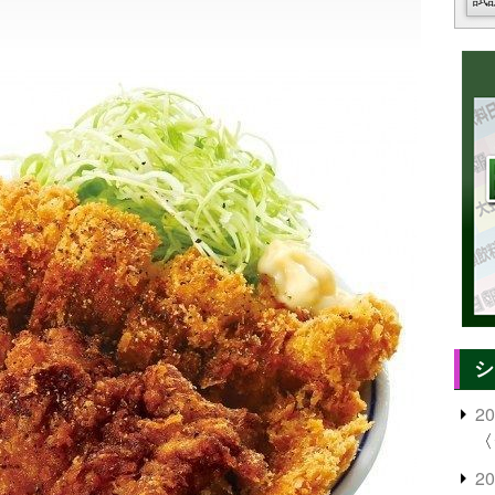
シ
2
〈
2