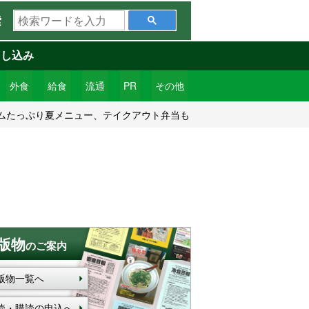
検
索
索
ワ
申し込み
ー
ド
外食
給食
流通
PR
その他
を
ムたっぷり夏メニュー、テイクアウト弁当も
入
力
版物
のご案内
版物一覧へ
読・購読の申込へ