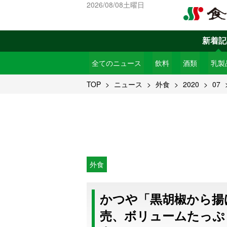
2026/08/08土曜日
新着記
全てのニュース
飲料
酒類
乳製
TOP
ニュース
外食
2020
07
外食
かつや「黒胡椒から揚
売、ボリュームたっぷ