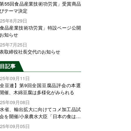
第55回食品産業技術功労賞」受賞商品
びテーマ決定
025年8月29日
食品産業技術功労賞」特設ページ公開
お知らせ
025年7月25日
表取締役社長交代のお知らせ
目記事
025年09月11日
全豆連】第9回全国豆腐品評会の本選
開催、木綿豆腐は多様化がみられる
025年09月08日
水省、輸出拡大に向けてコメ加工品試
会を開催/小泉農水大臣「日本の食は世
でトップをとれる。米増産に向けて、
025年09月05日
輸出需要の拡大を」