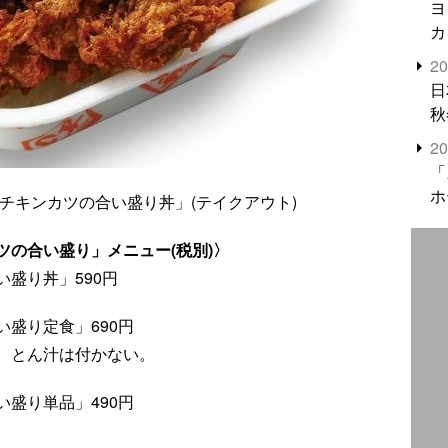
ヨ
カ
2
日
秋
2
「
ホ
チキンカツの合い盛り丼」(テイクアウト)
の合い盛り」メニュー(税別)〉
盛り丼」590円
盛り定食」690円
、とん汁は付かない。
盛り単品」490円