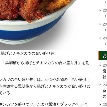
〈
2
〈
2
〈
2
〈
ら揚げとチキンカツの合い盛り丼」
お
日、「黒胡椒から揚げとチキンカツの合い盛り丼」を期
2
夏
社
ンカツの合い盛り丼」は、かつや名物の「合い盛り」
2
を刺激する黒胡椒から揚げとチキンカツが合い盛りに
食
ている。
ス
キンカツを盛りつけ、たまり醤油とブラックペッパー
2