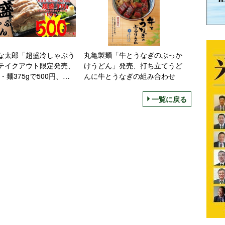
な太郎「超盛冷しゃぶう
丸亀製麺「牛とうなぎのぶっか
テイクアウト限定発売、
けうどん」発売、打ち立てうど
g・麺375gで500円、
んに牛とうなぎの組み合わせ
焼肉弁当」に続く“超
ニュー
一覧に戻る