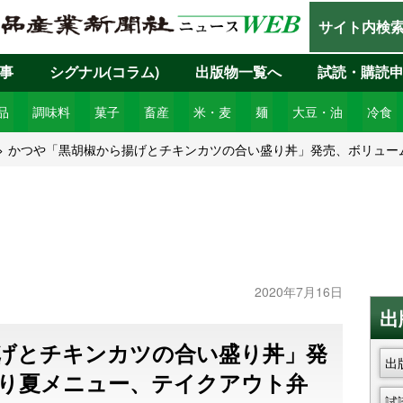
サイト内検
事
シグナル(コラム)
出版物一覧へ
試読・購読
品
調味料
菓子
畜産
米・麦
麺
大豆・油
冷食
かつや「黒胡椒から揚げとチキンカツの合い盛り丼」発売、ボリュー
2020年7月16日
出
げとチキンカツの合い盛り丼」発
出
り夏メニュー、テイクアウト弁
試