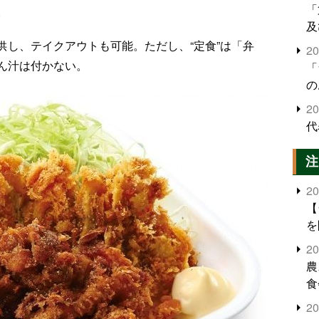
「
。
及
供し、テイクアウトも可能。ただし、“定食”は「弁
2
ん汁は付かない。
「
の
2
代
注
2
【
を
2
農
食
界
2
米