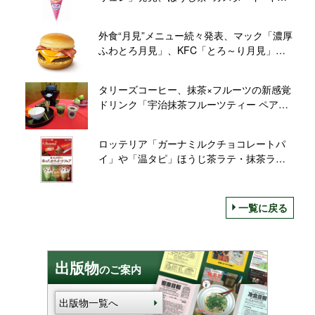
ラメルリボン、人気のエコバッグは再入荷
外食“月見”メニュー続々発表、マック「濃厚
ふわとろ月見」、KFC「とろ～り月見」、
吉野家「月見牛とじ御膳」など
タリーズコーヒー、抹茶×フルーツの新感覚
ドリンク「宇治抹茶フルーツティー ペア&
アップル」発売、「ほうじ茶リスタ」も
ロッテリア「ガーナミルクチョコレートパ
イ」や「温タピ」ほうじ茶ラテ・抹茶ラテ
など発売、あったかスイーツフェア開催
一覧に戻る
出版物
のご案内
出版物一覧へ