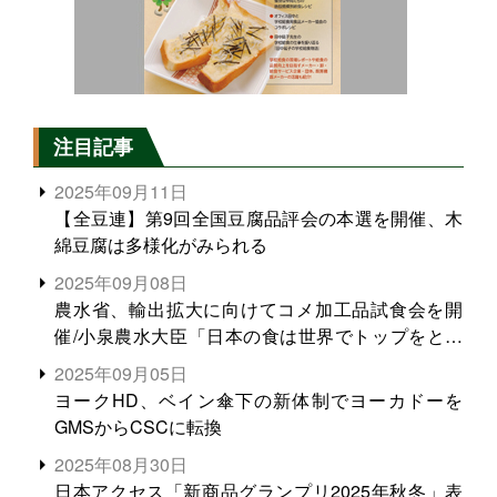
注目記事
2025年09月11日
【全豆連】第9回全国豆腐品評会の本選を開催、木
綿豆腐は多様化がみられる
2025年09月08日
農水省、輸出拡大に向けてコメ加工品試食会を開
催/小泉農水大臣「日本の食は世界でトップをとれ
る。米増産に向けて、米輸出需要の拡大を」
2025年09月05日
ヨークHD、ベイン傘下の新体制でヨーカドーを
GMSからCSCに転換
2025年08月30日
日本アクセス「新商品グランプリ2025年秋冬」表