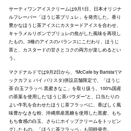
サーティワンアイスクリームは9月1日、日本オリジナ
ルフレーバー「ほうじ茶ブリュレ」を発売した。香り
豊かなほうじ茶アイスにカスタードアイスを合わせ、
キャラメルリボンでブリュレの焦がした風味を再現し
たもの。3種のアイスのバランスにこだわり、ほうじ
茶と、カスタードの甘さとコクの両方が楽しめるとい
う。
マクドナルドでは9月2日から、“McCafe by Barista”(マ
ックカフェ バイ バリスタ)併設店舗限定で、「ほうじ
茶 白玉フラッペ 黒蜜きなこ」を取り扱う。100%国産
の茶葉を使用した“ほうじ茶パウダー”と、口当たりの
よい牛乳を合わせたほうじ茶フラッペに、香ばしく風
味豊かなきな粉、沖縄県産黒糖を使用した黒蜜、もち
もち食感の白玉、さらにホイップクリームをトッピン
グしたもの。「ほうじ茶フラッペ」も同時発売。