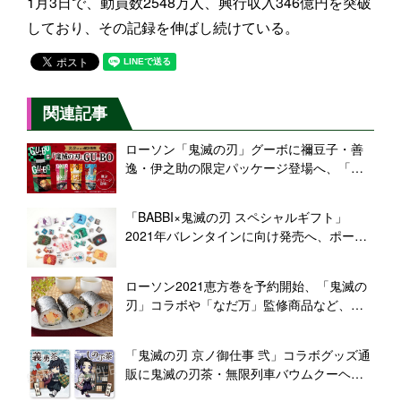
1月3日で、動員数2548万人、興行収入346億円を突破
しており、その記録を伸ばし続けている。
関連記事
ローソン「鬼滅の刃」グーボに禰豆子・善
逸・伊之助の限定パッケージ登場へ、「鬼
滅の刃」こどもしょうぎ発売も
「BABBI×鬼滅の刃 スペシャルギフト」
2021年バレンタインに向け発売へ、ポーチ
と缶バッジ、チョコレートウエハース「ヴ
ィエネッズィ」のセット
ローソン2021恵方巻を予約開始、「鬼滅の
刃」コラボや「なだ万」監修商品など、恵
方ロールや節分そば・節分和菓子も
「鬼滅の刃 京ノ御仕事 弐」コラボグッズ通
販に鬼滅の刃茶・無限列車バウムクーヘン
など、生八ッ橋・禰豆子の箱クッキー会場