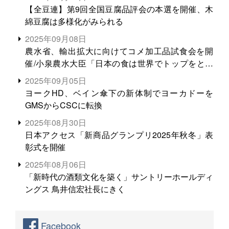
【全豆連】第9回全国豆腐品評会の本選を開催、木
綿豆腐は多様化がみられる
2025年09月08日
農水省、輸出拡大に向けてコメ加工品試食会を開
催/小泉農水大臣「日本の食は世界でトップをとれ
る。米増産に向けて、米輸出需要の拡大を」
2025年09月05日
ヨークHD、ベイン傘下の新体制でヨーカドーを
GMSからCSCに転換
2025年08月30日
日本アクセス「新商品グランプリ2025年秋冬」表
彰式を開催
2025年08月06日
「新時代の酒類文化を築く」サントリーホールディ
ングス 鳥井信宏社長にきく
Facebook