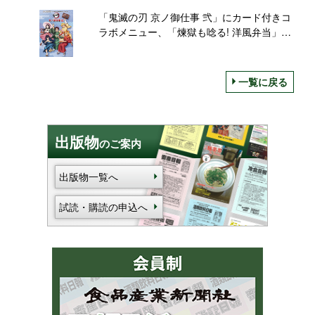
販売も
「鬼滅の刃 京ノ御仕事 弐」にカード付きコ
ラボメニュー、「煉獄も唸る! 洋風弁当」
「善逸のピリ辛オムカレー」など/東映太秦
映画村・京都鉄道博物館・嵐電
一覧に戻る
出版物
のご案内
出版物一覧へ
試読・購読の申込へ