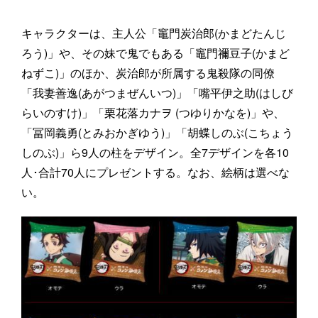
キャラクターは、主人公「竈門炭治郎(かまどたんじ
ろう)」や、その妹で鬼でもある「竈門禰豆子(かまど
ねずこ)」のほか、炭治郎が所属する鬼殺隊の同僚
「我妻善逸(あがつまぜんいつ)」「嘴平伊之助(はしび
らいのすけ)」「栗花落カナヲ (つゆりかなを)」や、
「冨岡義勇(とみおかぎゆう)」「胡蝶しのぶ(こちょう
しのぶ)」ら9人の柱をデザイン。全7デザインを各10
人･合計70人にプレゼントする。なお、絵柄は選べな
い。