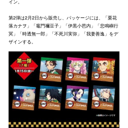
イン。
第2弾は2月2日から販売し、パッケージには、「栗花
落カナヲ」「竈門禰豆子」「伊黒小芭内」「悲鳴嶼行
冥」「時透無一郎」「不死川実弥」「我妻善逸」をデ
ザインする。