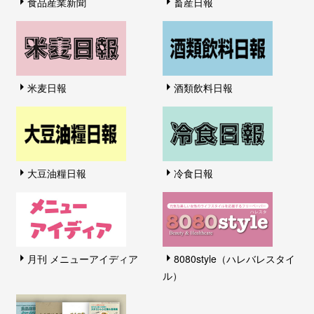
食品産業新聞
畜産日報
米麦日報
酒類飲料日報
大豆油糧日報
冷食日報
月刊 メニューアイディア
8080style（ハレバレスタイ
ル）