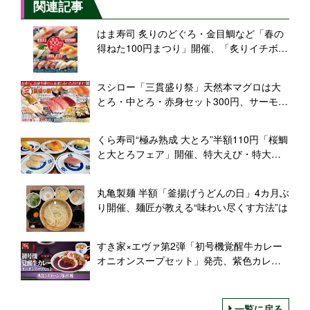
関連記事
はま寿司 炙りのどぐろ・金目鯛など「春の
得ねた100円まつり」開催、「炙りイチボ握
り」も
スシロー「三貫盛り祭」天然本マグロは大
とろ・中とろ・赤身セット300円、サーモ
ン・大エビ・軍艦も
くら寿司“極み熟成 大とろ”半額110円「桜鯛
と大とろフェア」開催、特大えび・特大切
りサーモンも登場
丸亀製麺 半額「釜揚げうどんの日」4カ月ぶ
り開催、麺匠が教える“味わい尽くす方法”は
すき家×エヴァ第2弾「初号機覚醒牛カレー
オニオンスープセット」発売、紫色カレー
とトマト&チーズソースで初号機を再現/エ
ヴァンゲリオン劇場版「外食5チェーン共同
作戦」
一覧に戻る