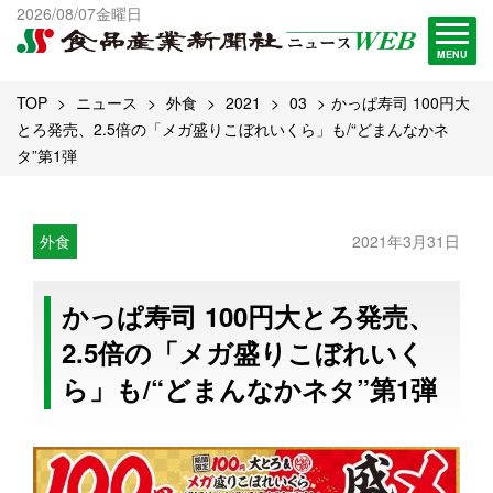
出版物一覧へ
2026/08/07金曜日
試読・購読申し込み
MENU
TOP
ニュース
外食
2021
03
かっぱ寿司 100円大
とろ発売、2.5倍の「メガ盛りこぼれいくら」も/“どまんなかネ
タ”第1弾
外食
2021年3月31日
かっぱ寿司 100円大とろ発売、
2.5倍の「メガ盛りこぼれいく
ら」も/“どまんなかネタ”第1弾