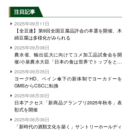
注目記事
2025年09月11日
【全豆連】第9回全国豆腐品評会の本選を開催、木
綿豆腐は多様化がみられる
2025年09月08日
農水省、輸出拡大に向けてコメ加工品試食会を開
催/小泉農水大臣「日本の食は世界でトップをとれ
る。米増産に向けて、米輸出需要の拡大を」
2025年09月05日
ヨークHD、ベイン傘下の新体制でヨーカドーを
GMSからCSCに転換
2025年08月30日
日本アクセス「新商品グランプリ2025年秋冬」表
彰式を開催
2025年08月06日
「新時代の酒類文化を築く」サントリーホールディ