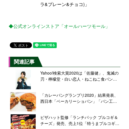
ラ&プレーン&チョコ)」
◆公式オンラインストア「オールハーツモール」
関連記事
Yahoo!検索大賞2020は「佐藤健」、鬼滅の
刃・檸檬堂・白い恋人・ねこねこ食パン・
misdo meets PIERRE HERMEなどに部門賞
「カレーパングランプリ2020」結果発表、
西日本「ベーカリーショパン」「パン工房
ラビット」、東日本「ピーターパン」「富
士川ベーカリー」などに最高金賞
ピザハット監修「ランチパック プルコギ＆
チーズ」発売、売上1位「特うまプルコギ」