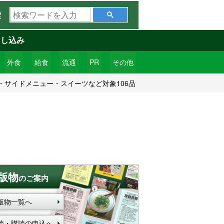
検
索
索
ワ
申し込み
ー
ド
外食
給食
流通
PR
その他
を
サイドメニュー・スイーツなど対象106品
入
力
版物
のご案内
版物一覧へ
読・購読の申込へ