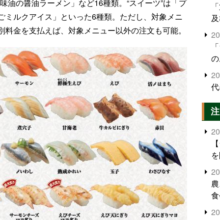
味油の醤油ラーメン」など16種類。“スイーツ”は「プ
「
ごミルクアイス」といった6種類。ただし、対象メニ
及
別料金を支払えば、対象メニュー以外の注文も可能。
2
「
の
2
代
注
2
【
を
2
農
食
界
2
米