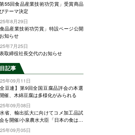
第55回食品産業技術功労賞」受賞商品
びテーマ決定
025年8月29日
食品産業技術功労賞」特設ページ公開
お知らせ
025年7月25日
表取締役社長交代のお知らせ
目記事
025年09月11日
全豆連】第9回全国豆腐品評会の本選
開催、木綿豆腐は多様化がみられる
025年09月08日
水省、輸出拡大に向けてコメ加工品試
会を開催/小泉農水大臣「日本の食は世
でトップをとれる。米増産に向けて、
025年09月05日
輸出需要の拡大を」