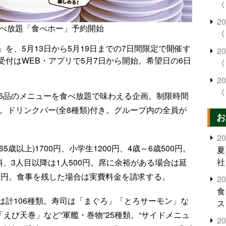
〈
2
食べ放題「食べホー」予約開始
〈
を、5月13日から5月19日までの7日間限定で開催す
2
付はWEB・アプリで5月7日から開始。希望日の6日
〈
2
〈
06品のメニューを食べ放題で味わえる企画。制限時間
前。ドリンクバー(全8種類)付き。グループ内の全員が
お
2
65歳以上)1700円、小学生1200円、4歳～6歳500円。
夏
社
料、3人目以降は1人500円。席に余裕がある場合は延
50円。食事を残した場合は実費料金を請求する。
2
食
は計106種類。寿司は「まぐろ」「とろサーモン」な
ス
「えび天巻」など“軍艦・巻物”25種類。“サイドメニュ
2