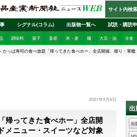
サイト内検
事
シグナル(コラム)
出版物一覧へ
試読・購読
品
調味料
菓子
畜産
米・麦
麺
大豆・油
冷食
かっぱ寿司の食べ放題「帰ってきた食べホー」全店開催、握り・軍艦・
2021年5月6日
出
「帰ってきた食べホー」全店開
出
ドメニュー・スイーツなど対象
試