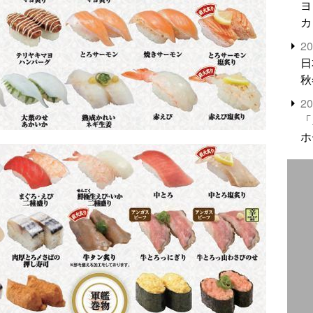
ヨ
カ
2
日
秋
2
「
ホ