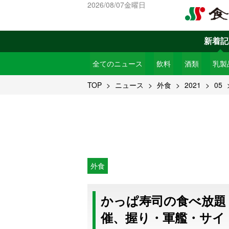
2026/08/07金曜日
新着記
全てのニュース
飲料
酒類
乳製
TOP
ニュース
外食
2021
05
外食
かっぱ寿司の食べ放題
催、握り・軍艦・サイ