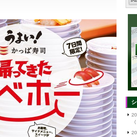
シ
2
〈
2