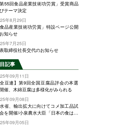
第55回食品産業技術功労賞」受賞商品
びテーマ決定
025年8月29日
食品産業技術功労賞」特設ページ公開
お知らせ
025年7月25日
表取締役社長交代のお知らせ
目記事
025年09月11日
全豆連】第9回全国豆腐品評会の本選
開催、木綿豆腐は多様化がみられる
025年09月08日
水省、輸出拡大に向けてコメ加工品試
会を開催/小泉農水大臣「日本の食は世
でトップをとれる。米増産に向けて、
025年09月05日
輸出需要の拡大を」