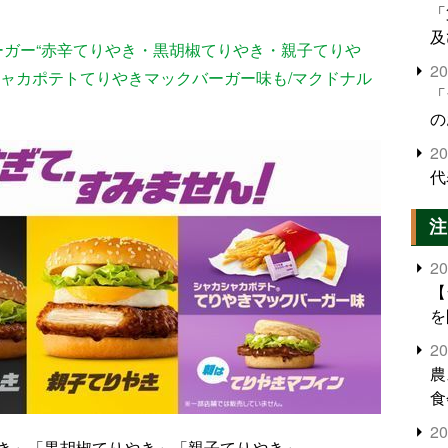
「
及
ーガー“赤辛てりやき・黒胡椒てりやき・親子てりや
2
シャカポテトてりやきマックバーガー味も/マクドナル
「
の
2
代
注
2
【
を
2
農
食
界
2
米
き」「黒胡椒てりやき」「親子てりやき」