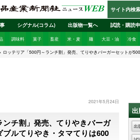
サイト内検
事
シグナル(コラム)
出版物一覧へ
試読・購読
品
調味料
菓子
畜産
米・麦
麺
大豆・油
冷食
ロッテリア「500円～ランチ割」発売、てりやきバーガーセットが50
2021年5月24日
出
～ランチ割」発売、てりやきバーガ
出
ダブルてりやき・タマてりは600
試