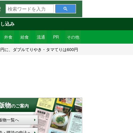
検
索
索
ワ
申し込み
ー
ド
外食
給食
流通
PR
その他
を
0円に、ダブルてりやき・タマてりは600円
入
力
版物
のご案内
版物一覧へ
読・購読の申込へ