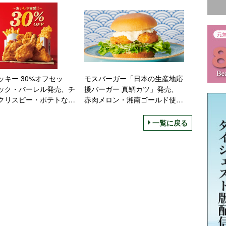
をハーフマヨネーズタイプに変更
ッキー 30%オフセッ
モスバーガー「日本の生産地応
ック・バーレル発売、チ
援バーガー 真鯛カツ」発売、
クリスピー・ポテトなど
赤肉メロン・湘南ゴールド使っ
わせ、650円から
たまぜるシェイクも
一覧に戻る