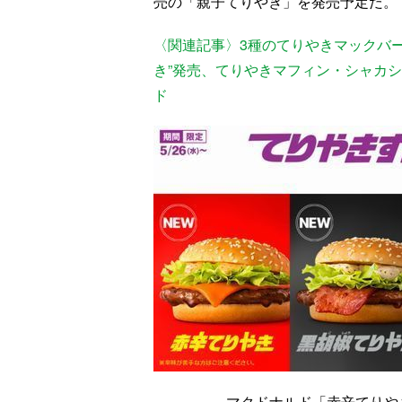
売の「親子てりやき」を発売予定だ。
〈関連記事〉3種のてりやきマックバ
き”発売、てりやきマフィン・シャカ
ド
マクドナルド「赤辛てりや