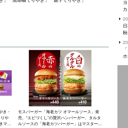
ヨ
カ
2
日
秋
2
「
ホ
やき・
モスバーガー「海老カツ オマールソース」発
てりや
売、“エビづくし”の贅沢ハンバーガー、タルタ
きマッ
ルソースの「海老カツバーガー」はマスタード