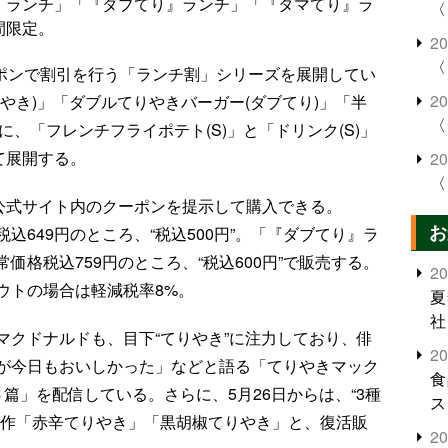
き』ランチ」「『ダブてり』ランチ」「『タマてり』ラ
〈
間限定。
2
〈
ーポンで割引を行う「ランチ割」シリーズを展開してい
2
やき)」「ダブルてりやきバーガー(ダブてり)」「半
〈
に、「フレンチフライポテト(S)」と「ドリンク(S)」
て展開する。
2
〈
ア公式サイト内のクーポンを提示して購入できる。
お
649円のところ、“税込500円”。「『ダブてり』ラ
格税込759円のところ、“税込600円”で販売する。
2
ウトの場合は軽減税率8%。
夏
社
マクドナルドも、目下“てりやき”に注力しており、俳
2
が今日もおいしかった」などと語る「てりやきマック
食
篇」を配信している。さらに、5月26日からは、“3種
ス
新作「赤辛てりやき」「黒胡椒てりやき」と、復活販
2