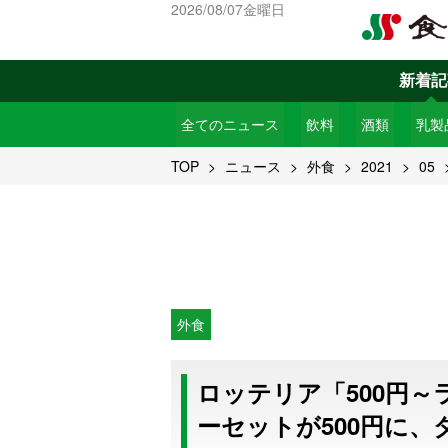
2026/08/07金曜日
新着記
全てのニュース
飲料
酒類
乳製
TOP
ニュース
外食
2021
05
外食
ロッテリア「500円
ーセットが500円に、