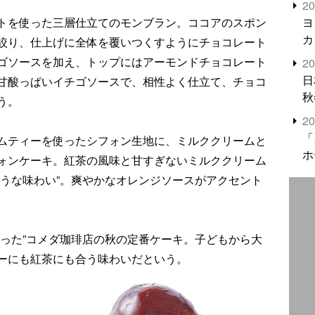
2
米
ヨ
トを使った三層仕立てのモンブラン。ココアのスポン
カ
絞り、仕上げに全体を覆いつくすようにチョコレート
ゴソースを加え、トップにはアーモンドチョコレート
2
日
甘酸っぱいイチゴソースで、相性よく仕立て、チョコ
秋
う。
2
「
ムティーを使ったシフォン生地に、ミルククリームと
ホ
ォンケーキ。紅茶の風味と甘すぎないミルククリーム
ような味わい”。爽やかなオレンジソースがアクセント
まった”コメダ珈琲店の秋の定番ケーキ。子どもから大
ーにも紅茶にも合う味わいだという。