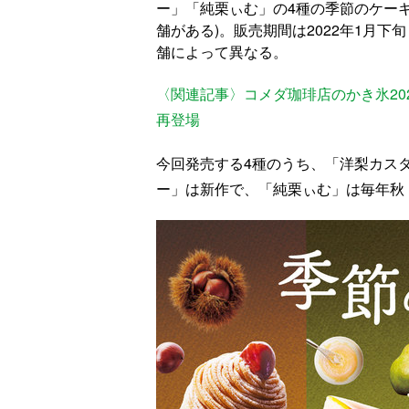
ー」「純栗ぃむ」の4種の季節のケー
舗がある)。販売期間は2022年1月下
舗によって異なる。
〈関連記事〉コメダ珈琲店のかき氷20
再登場
今回発売する4種のうち、「洋梨カス
ー」は新作で、「純栗ぃむ」は毎年秋