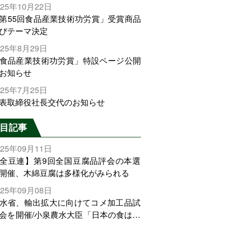
025年10月22日
第55回食品産業技術功労賞」受賞商品
びテーマ決定
025年8月29日
食品産業技術功労賞」特設ページ公開
お知らせ
025年7月25日
表取締役社長交代のお知らせ
目記事
025年09月11日
全豆連】第9回全国豆腐品評会の本選
開催、木綿豆腐は多様化がみられる
025年09月08日
水省、輸出拡大に向けてコメ加工品試
会を開催/小泉農水大臣「日本の食は世
でトップをとれる。米増産に向けて、