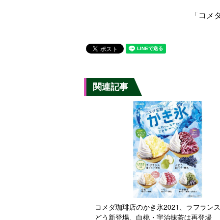
「コメ
関連記事
コメダ珈琲店のかき氷2021、ラフラン
どう新登場、白桃・宇治抹茶は再登場