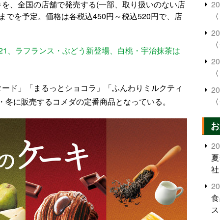
2
キを、全国の店舗で発売する(一部、取り扱いのない店
〈
旬までを予定。価格は各税込450円～税込520円で、店
2
〈
21、ラフランス・ぶどう新登場、白桃・宇治抹茶は
2
〈
タード」「まるっとショコラ」「ふんわりミルクティ
2
〈
・冬に販売するコメダの定番商品となっている。
お
2
夏
社
2
食
ス