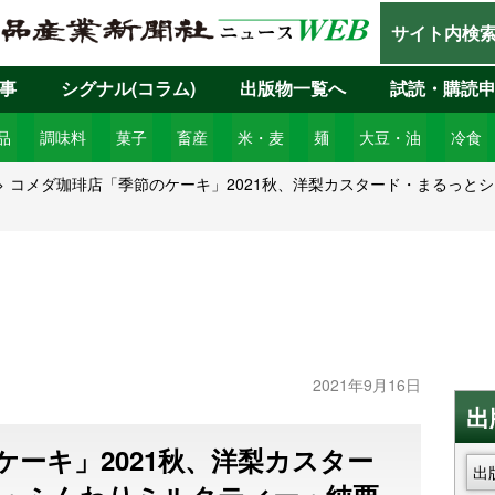
サイト内検
事
シグナル(コラム)
出版物一覧へ
試読・購読
品
調味料
菓子
畜産
米・麦
麺
大豆・油
冷食
コメダ珈琲店「季節のケーキ」2021秋、洋梨カスタード・まるっと
2021年9月16日
出
ーキ」2021秋、洋梨カスター
出