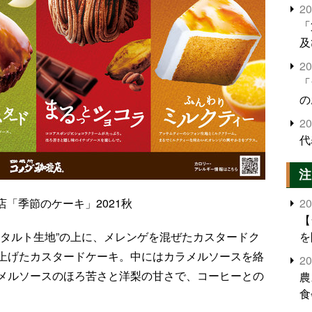
2
「
及
2
「
の
2
代
注
2
店「季節のケーキ」2021秋
【
を
たタルト生地”の上に、メレンゲを混ぜたカスタードク
上げたカスタードケーキ。中にはカラメルソースを絡
2
メルソースのほろ苦さと洋梨の甘さで、コーヒーとの
農
食
界