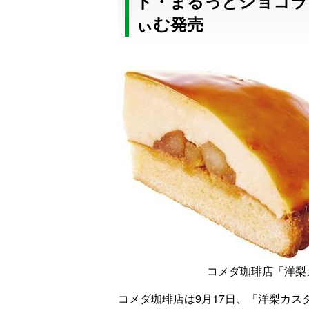
ド・まるっとショコラ
ぃむ発売
コメダ珈琲店「洋梨
コメダ珈琲店は9月17日、「洋梨カ