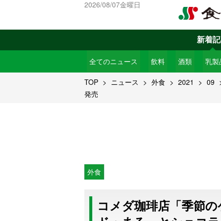
2026/08/07金曜日
新着記
全てのニュース
飲料
酒類
乳製
TOP
ニュース
外食
2021
09
発売
外食
コメダ珈琲店「季節のケ