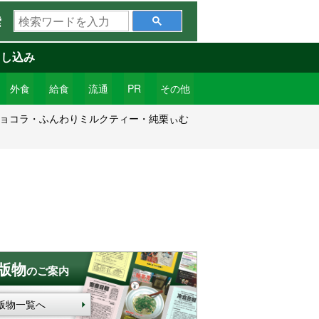
検
索
索
ワ
申し込み
ー
ド
外食
給食
流通
PR
その他
を
ショコラ・ふんわりミルクティー・純栗ぃむ
入
力
版物
のご案内
版物一覧へ