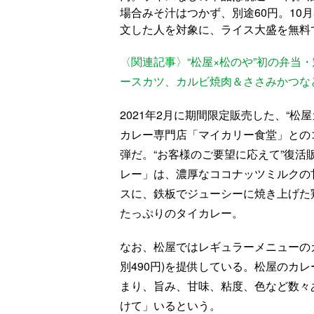
場合みそ汁はつかず、別途60円。10
文した人を対象に、ライス大盛を無料
〈関連記事〉“松屋×松のや”初の弁当・
ースカツ、カルビ焼肉＆ささみかつな
2021年2月に期間限定販売した、“
カレー専門店「マイカリー食堂」とのコ
弾だ。“お客様のご要望に応えて”復
レー」は、濃厚なココナッツミルクの
スに、鉄板でジューシーに焼き上げた
たっぷりのタイカレー。
なお、松屋ではレギュラーメニューの
別490円)を提供している。松屋のカ
まり、旨み、甘味、粘度、色など数々
けて」いるという。