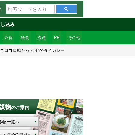
検
索
索
ワ
申し込み
ー
ド
外食
給食
流通
PR
その他
を
ゴロゴロ感たっぷり”のタイカレー
入
力
版物
のご案内
版物一覧へ
読・購読の申込へ