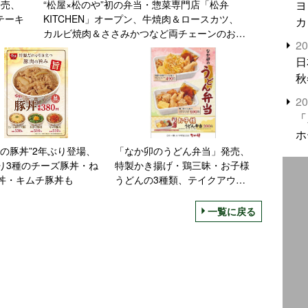
ヨ
発売、
“松屋×松のや”初の弁当・惣菜専門店「松弁
テーキ
KITCHEN」オープン、牛焼肉＆ロースカツ、
カ
カルビ焼肉＆ささみかつなど両チェーンのおか
2
ずを組み合わせ
日
秋
2
「
ホ
家の豚丼”2年ぶり登場、
「なか卯のうどん弁当」発売、
り3種のチーズ豚丼・ね
特製かき揚げ・鶏三昧・お子様
丼・キムチ豚丼も
うどんの3種類、テイクアウト
でも
一覧に戻る