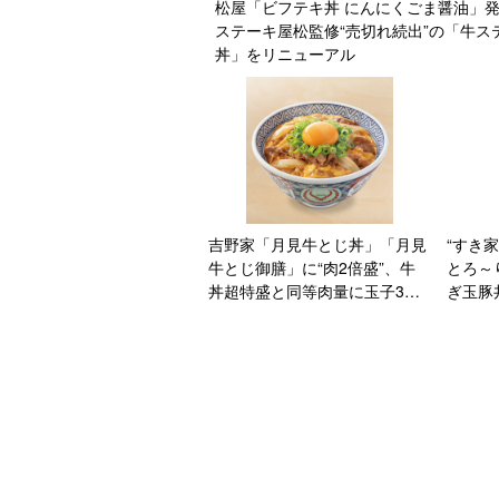
松屋「ビフテキ丼 にんにくごま醤油」
ステーキ屋松監修“売切れ続出”の「牛ス
丼」をリニューアル
吉野家「月見牛とじ丼」「月見
“すき
牛とじ御膳」に“肉2倍盛”、牛
とろ～
丼超特盛と同等肉量に玉子3個
ぎ玉豚
使用