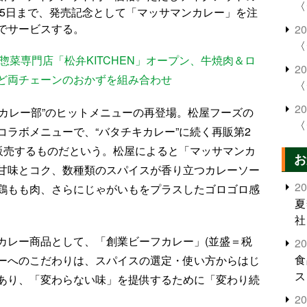
〈
月5日まで、発売記念として「マッサマンカレー」を注
でサービスする。
2
〈
惣菜専門店「松弁KITCHEN」オープン、牛焼肉＆ロ
2
ど両チェーンのおかずを組み合わせ
〈
2
松屋カレー部”のヒットメニューの再登場。松屋フーズの
〈
ラボメニューで、“バタチキカレー”に続く再販第2
活販売するものだという。松屋によると「マッサマンカ
お
甘味とコク、数種類のスパイスが香り立つカレーソー
2
鶏もも肉、さらにじゃがいもをプラスしたゴロゴロ感
夏
社
カレー商品として、「創業ビーフカレー」(並盛＝税
2
食
レーへのこだわりは、スパイスの選定・使い方からはじ
ス
あり、「変わらない味」を提供するために「変わり続
2