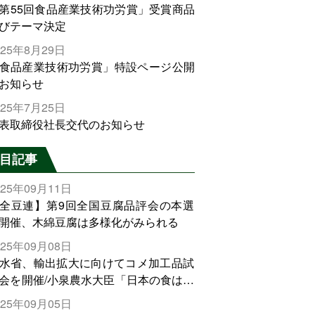
第55回食品産業技術功労賞」受賞商品
びテーマ決定
025年8月29日
食品産業技術功労賞」特設ページ公開
お知らせ
025年7月25日
表取締役社長交代のお知らせ
目記事
025年09月11日
全豆連】第9回全国豆腐品評会の本選
開催、木綿豆腐は多様化がみられる
025年09月08日
水省、輸出拡大に向けてコメ加工品試
会を開催/小泉農水大臣「日本の食は世
でトップをとれる。米増産に向けて、
025年09月05日
輸出需要の拡大を」