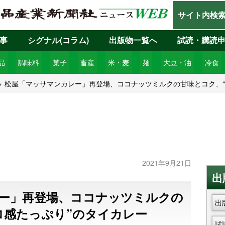
サイト内検
事
シグナル(コラム)
出版物一覧へ
試読・購読
品
調味料
菓子
畜産
米・麦
麺
大豆・油
冷食
松屋「マッサマンカレー」再登場、ココナッツミルクの甘味とコク、“
2021年9月21日
出
ー」再登場、ココナッツミルクの
出
ロ感たっぷり”のタイカレー
試