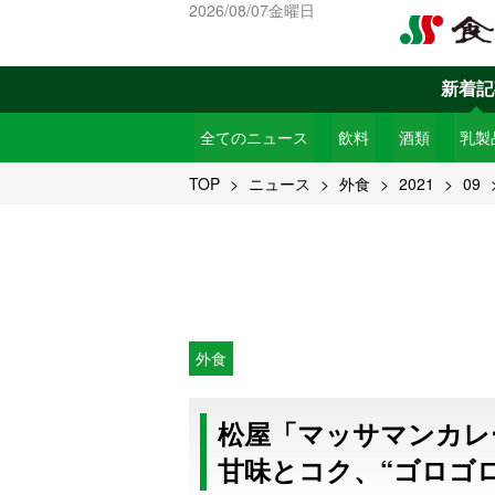
2026/08/07金曜日
新着記
全てのニュース
飲料
酒類
乳製
TOP
ニュース
外食
2021
09
外食
松屋「マッサマンカレ
甘味とコク、“ゴロゴ