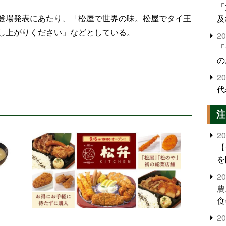
「
登場発表にあたり、「松屋で世界の味。松屋でタイ王
及
し上がりください」などとしている。
2
「
の
2
代
注
2
【
を
2
農
食
界
2
米