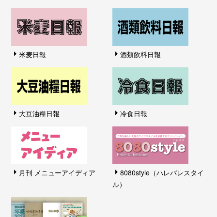
米麦日報
酒類飲料日報
大豆油糧日報
冷食日報
月刊 メニューアイディア
8080style（ハレバレスタイ
ル）