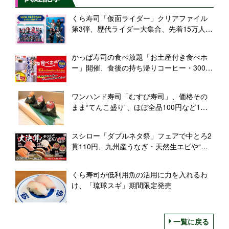
くら寿司「仮面ライダー」クリアファイル
第3弾、歴代ライダー大集合、先着15万人に
プレゼント
かっぱ寿司の食べ放題「お土産付き食べホ
ー」開催、食後の持ち帰りコーヒー・300円
割引券付き
ワンハンド寿司「むすび寿司」、価格その
まま“てんこ盛り”、ほぼ全品100円など1周
年「大創業祭」開催
スシロー「ダブルネタ祭」フェアで中とろ2
貫110円、九州産うなぎ・天然生エビや“天
然生本鮪6貫盛り”も登場
くら寿司が低利用魚の活用に力を入れるわ
け、「琉球スギ」期間限定発売
一覧に戻る