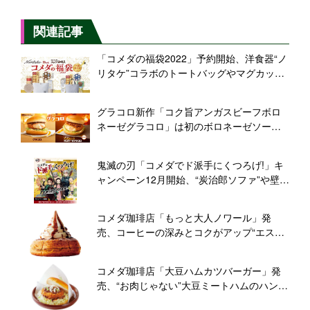
関連記事
「コメダの福袋2022」予約開始、洋食器“ノ
リタケ”コラボのトートバッグやマグカッ
プ、コメ宝くじ付きで5000円と7000円
グラコロ新作「コク旨アンガスビーフボロ
ネーゼグラコロ」は初のボロネーゼソース
使用、朝マックでも販売/マクドナルド
鬼滅の刃「コメダでド派手にくつろげ!」キ
ャンペーン12月開始、“炭治郎ソファ”や壁掛
け時計、コースターやコメカをプレゼン
ト、ジェリコ・豆菓子のコラボメニューも
コメダ珈琲店「もっと大人ノワール」発
売、コーヒーの深みとコクがアップ“エスプ
レッソ風味シロップ”
コメダ珈琲店「大豆ハムカツバーガー」発
売、“お肉じゃない”大豆ミートハムのハンバ
ーガー