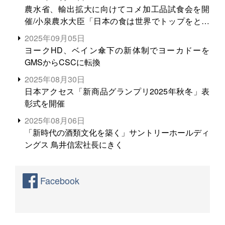
農水省、輸出拡大に向けてコメ加工品試食会を開
催/小泉農水大臣「日本の食は世界でトップをとれ
る。米増産に向けて、米輸出需要の拡大を」
2025年09月05日
ヨークHD、ベイン傘下の新体制でヨーカドーを
GMSからCSCに転換
2025年08月30日
日本アクセス「新商品グランプリ2025年秋冬」表
彰式を開催
2025年08月06日
「新時代の酒類文化を築く」サントリーホールディ
ングス 鳥井信宏社長にきく
Facebook