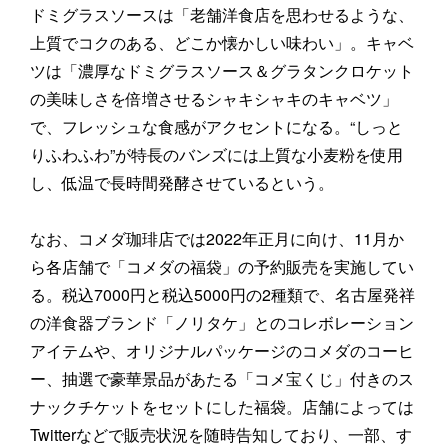
ドミグラスソースは「老舗洋食店を思わせるような、
上質でコクのある、どこか懐かしい味わい」。キャベ
ツは「濃厚なドミグラスソース＆グラタンクロケット
の美味しさを倍増させるシャキシャキのキャベツ」
で、フレッシュな食感がアクセントになる。“しっと
りふわふわ”が特長のバンズには上質な小麦粉を使用
し、低温で長時間発酵させているという。
なお、コメダ珈琲店では2022年正月に向け、11月か
ら各店舗で「コメダの福袋」の予約販売を実施してい
る。税込7000円と税込5000円の2種類で、名古屋発祥
の洋食器ブランド「ノリタケ」とのコレボレーション
アイテムや、オリジナルパッケージのコメダのコーヒ
ー、抽選で豪華景品があたる「コメ宝くじ」付きのス
ナックチケットをセットにした福袋。店舗によっては
Twitterなどで販売状況を随時告知しており、一部、す