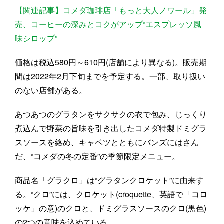
【関連記事】コメダ珈琲店「もっと大人ノワール」発
売、コーヒーの深みとコクがアップ“エスプレッソ風
味シロップ”
価格は税込580円～610円(店舗により異なる)。販売期
間は2022年2月下旬までを予定する。一部、取り扱い
のない店舗がある。
あつあつのグラタンをサクサクの衣で包み、じっくり
煮込んで野菜の旨味を引き出したコメダ特製ドミグラ
スソースを絡め、キャベツとともにバンズにはさん
だ、“コメダの冬の定番”の季節限定メニュー。
商品名「グラクロ」は“グラタンクロケット”に由来す
る。“クロ”には、クロケット(croquette、英語で「コロ
ッケ」の意)のクロと、ドミグラスソースのクロ(黒色)
の2つの意味を込めている。