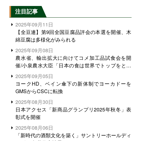
注目記事
2025年09月11日
【全豆連】第9回全国豆腐品評会の本選を開催、木
綿豆腐は多様化がみられる
2025年09月08日
農水省、輸出拡大に向けてコメ加工品試食会を開
催/小泉農水大臣「日本の食は世界でトップをとれ
る。米増産に向けて、米輸出需要の拡大を」
2025年09月05日
ヨークHD、ベイン傘下の新体制でヨーカドーを
GMSからCSCに転換
2025年08月30日
日本アクセス「新商品グランプリ2025年秋冬」表
彰式を開催
2025年08月06日
「新時代の酒類文化を築く」サントリーホールディ