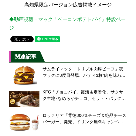
高知県限定バージョン広告掲載イメージ
◆動画視聴＝マック「ベーコンポテトパイ」特設ペー
ジ
関連記事
サムライマック「トリプル肉厚ビーフ」夜
マックに3度目登場、パティ3枚“肉を味わい
尽くせる”ハンバーガー、香ばしい“炙り醤油
風ソース”/マクドナルド
KFC「チョコパイ」復活＆定番化、サクサ
ク生地×なめらかチョコ、セット・パック
の“選べるサイドメニュー”にも/ケンタッキ
ーフライドチキン
ロッテリア「背徳300％チーズ＆絶品チーズ
バーガー」発売、ドリンク無料キャンペー
ンも