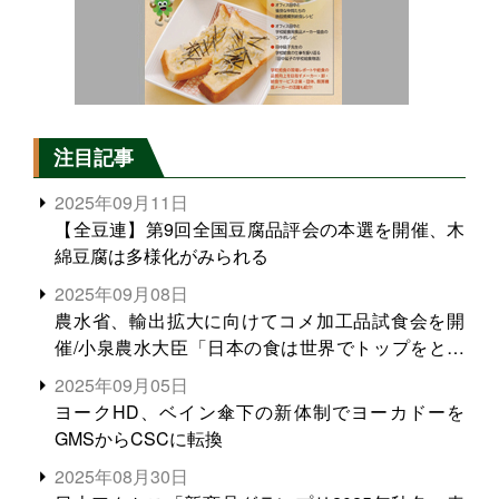
注目記事
2025年09月11日
【全豆連】第9回全国豆腐品評会の本選を開催、木
綿豆腐は多様化がみられる
2025年09月08日
農水省、輸出拡大に向けてコメ加工品試食会を開
催/小泉農水大臣「日本の食は世界でトップをとれ
る。米増産に向けて、米輸出需要の拡大を」
2025年09月05日
ヨークHD、ベイン傘下の新体制でヨーカドーを
GMSからCSCに転換
2025年08月30日