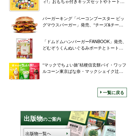
ィ!」おもちゃ付きキッズセットやトートバ
ッグ付きパック・小皿付きセットなど順次
展開、PEANUTSとコラボ
バーガーキング「ベーコンブースター ビッ
グマウスバーガー」発売、“チーズ&チー
ズ”も再登場
「ドムドムハンバーガーFANBOOK」発売、
どむぞうくんぬいぐるみポーチとトートバ
ッグ付き、幻の没バーガーや“どむぞうくん
整形疑惑”を特集/宝島社
“マックでちょい旅”桔梗信玄餅パイ・ワッフ
ルコーン東京ばな奈・マックシェイク辻利
抹茶ラテ、マクドナルド史上初、ご当地コ
ラボメニュー3種類を同時発売
一覧に戻る
出版物
のご案内
出版物一覧へ