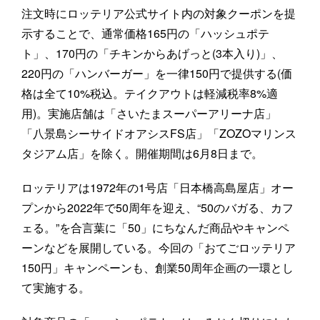
注文時にロッテリア公式サイト内の対象クーポンを提
示することで、通常価格165円の「ハッシュポテ
ト」、170円の「チキンからあげっと(3本入り)」、
220円の「ハンバーガー」を一律150円で提供する(価
格は全て10%税込。テイクアウトは軽減税率8%適
用)。実施店舗は「さいたまスーパーアリーナ店」
「八景島シーサイドオアシスFS店」「ZOZOマリンス
タジアム店」を除く。開催期間は6月8日まで。
ロッテリアは1972年の1号店「日本橋高島屋店」オー
プンから2022年で50周年を迎え、“50のバガる、カフ
ェる。”を合言葉に「50」にちなんだ商品やキャンペ
ーンなどを展開している。今回の「おてごロッテリア
150円」キャンペーンも、創業50周年企画の一環とし
て実施する。