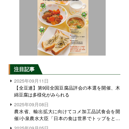
注目記事
2025年09月11日
【全豆連】第9回全国豆腐品評会の本選を開催、木
綿豆腐は多様化がみられる
2025年09月08日
農水省、輸出拡大に向けてコメ加工品試食会を開
催/小泉農水大臣「日本の食は世界でトップをとれ
る。米増産に向けて、米輸出需要の拡大を」
2025年09月05日