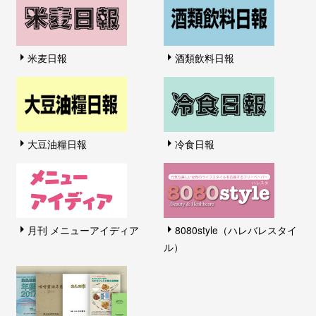
米麦日報
酒類飲料日報
大豆油糧日報
冷食日報
月刊 メニューアイディア
8080style（ハレバレスタイ
ル）