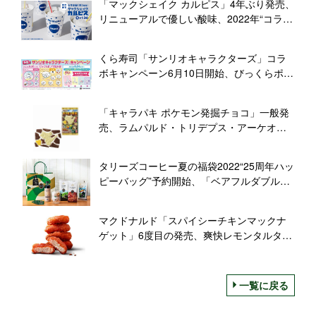
「マックシェイク カルピス」4年ぶり発売、
リニューアルで優しい酸味、2022年“コラボ
第一弾”/マクドナルド
くら寿司「サンリオキャラクターズ」コラ
ボキャンペーン6月10日開始、びっくらポン
に缶バッジ＆鮮度くんフィギュア、クリア
ファイル配布や原宿店限定シナモロールの
「キャラパキ ポケモン発掘チョコ」一般発
クレープも
売、ラムパルド・トリデプス・アーケオス
など恐竜カセキポケモン8種類、バナナ味の
発掘ピカチュウも/バンダイ
タリーズコーヒー夏の福袋2022“25周年ハッ
ピーバッグ”予約開始、「ベアフルダブルグ
ラス」や限定コーヒー、ドリンクチケット
詰め合わせ
マクドナルド「スパイシーチキンマックナ
ゲット」6度目の発売、爽快レモンタルタル
ソース・3種の唐辛子ソース登場、夜マック
限定割引セットも
一覧に戻る