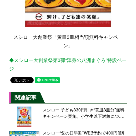
スシロー大創業祭「黄皿3皿相当額無料キャンペー
ン」
◆スシロー大創業祭第3弾“渾身の八洲まぐろ”特設ペー
ジ
関連記事
スシロー 子ども330円引き“黄皿3皿分”無料
キャンペーン実施、小学生以下対象に/スシ
ロー大創業祭2022第3弾
スシロー“父の日早割”WEB予約で400円値引