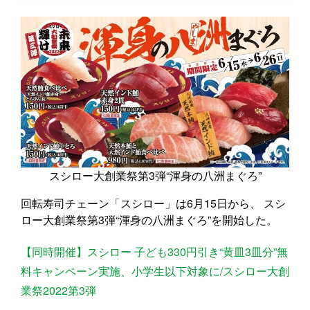
スシロー大創業祭第3弾“渾身の八洲まぐろ”
回転寿司チェーン「スシロー」は6月15日から、 スシ
ロー大創業祭第3弾“渾身の八洲まぐろ”を開始した。
【同時開催】スシロー 子ども330円引き“黄皿3皿分”無
料キャンペーン実施、小学生以下対象に/スシロー大創
業祭2022第3弾