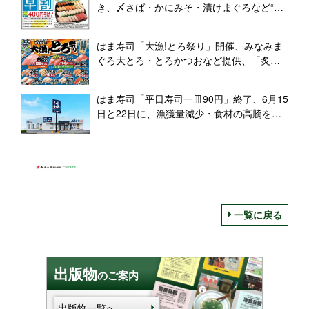
き、〆さば・かにみそ・漬けまぐろなど“お
父さん”に人気か
はま寿司「大漁!とろ祭り」開催、みなみま
ぐろ大とろ・とろかつおなど提供、「炙り
甘鯛」「ぷるもち水餃子」なども
はま寿司「平日寿司一皿90円」終了、6月15
日と22日に、漁獲量減少・食材の高騰を受
け
一覧に戻る
出版物
のご案内
出版物一覧へ