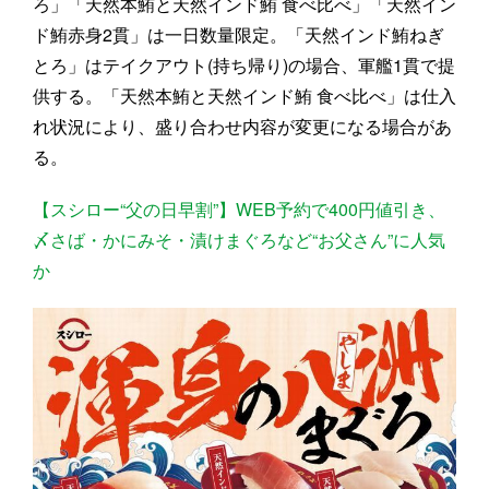
ろ」「天然本鮪と天然インド鮪 食べ比べ」「天然イン
ド鮪赤身2貫」は一日数量限定。「天然インド鮪ねぎ
とろ」はテイクアウト(持ち帰り)の場合、軍艦1貫で提
供する。「天然本鮪と天然インド鮪 食べ比べ」は仕入
れ状況により、盛り合わせ内容が変更になる場合があ
る。
【スシロー“父の日早割”】WEB予約で400円値引き、
〆さば・かにみそ・漬けまぐろなど“お父さん”に人気
か