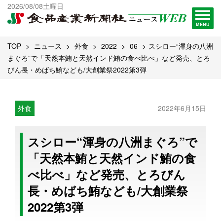
出版物一覧へ
2026/08/08土曜日
試読・購読申し込み
MENU
TOP
ニュース
外食
2022
06
スシロー“渾身の八洲
まぐろ”で「天然本鮪と天然インド鮪の食べ比べ」など発売、とろ
びん長・めばち鮪なども/大創業祭2022第3弾
外食
2022年6月15日
スシロー“渾身の八洲まぐろ”で
「天然本鮪と天然インド鮪の食
べ比べ」など発売、とろびん
長・めばち鮪なども/大創業祭
2022第3弾