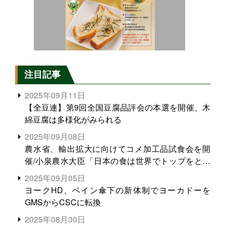
注目記事
2025年09月11日
【全豆連】第9回全国豆腐品評会の本選を開催、木
綿豆腐は多様化がみられる
2025年09月08日
農水省、輸出拡大に向けてコメ加工品試食会を開
催/小泉農水大臣「日本の食は世界でトップをとれ
る。米増産に向けて、米輸出需要の拡大を」
2025年09月05日
ヨークHD、ベイン傘下の新体制でヨーカドーを
GMSからCSCに転換
2025年08月30日