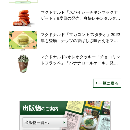
ンプミールキット・フライングディスク、
シール週末プレゼントも/マクドナルド
マクドナルド「スパイシーチキンマックナ
ゲット」6度目の発売、爽快レモンタルタル
ソース・3種の唐辛子ソース登場、夜マック
限定割引セットも
マクドナルド「マカロン ピスタチオ」2022
年も登場、ナッツの香ばしさ味わえるマッ
クカフェ限定スイーツ
マクドナルド×オレオクッキー「チョコミン
トフラッペ」「バナナロールケーキ」発
売、マックカフェ限定フラッペ＆スイーツ
新作
一覧に戻る
出版物
のご案内
出版物一覧へ