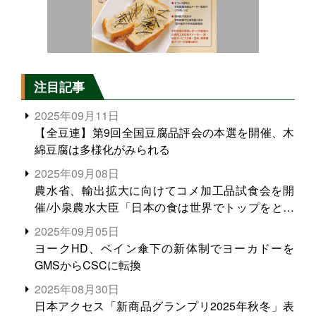
注目記事
2025年09月11日
【全豆連】第9回全国豆腐品評会の本選を開催、木
綿豆腐は多様化がみられる
2025年09月08日
農水省、輸出拡大に向けてコメ加工品試食会を開
催/小泉農水大臣「日本の食は世界でトップをとれ
る。米増産に向けて、米輸出需要の拡大を」
2025年09月05日
ヨークHD、ベイン傘下の新体制でヨーカドーを
GMSからCSCに転換
2025年08月30日
日本アクセス「新商品グランプリ2025年秋冬」表