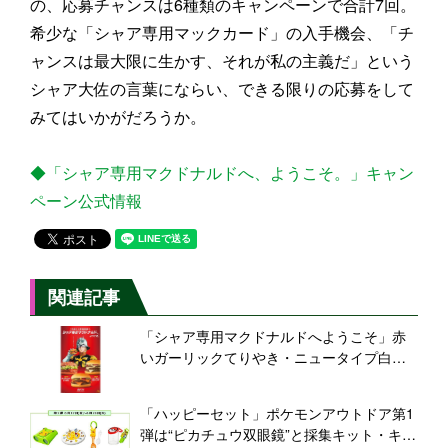
の、応募チャンスは6種類のキャンペーンで合計7回。
希少な「シャア専用マックカード」の入手機会、「チ
ャンスは最大限に生かす、それが私の主義だ」という
シャア大佐の言葉にならい、できる限りの応募をして
みてはいかがだろうか。
◆「シャア専用マクドナルドへ、ようこそ。」キャン
ペーン公式情報
関連記事
「シャア専用マクドナルドへようこそ」赤
いガーリックてりやき・ニュータイプ白い
トリチ・マックフロート レッドエナジー味
など展開、ザク・ズゴック・ゲルググ・ジ
「ハッピーセット」ポケモンアウトドア第1
オングのパッケージや「ガンダムキャラ診
弾は“ピカチュウ双眼鏡”と採集キット・キャ
断」も