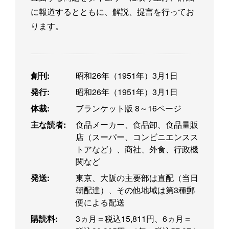
に報道するとともに、解説、提言を行ってお
ります。
創刊:
昭和26年（1951年）3月1日
発行:
昭和26年（1951年）3月1日
体裁:
ブランケット版 8～16ページ
主な読者:
食品メーカー、食品卸、食品量販
店（スーパー、コンビニエンスス
トアなど）、商社、外食、行政機
関など
発送:
東京、大阪の主要部は直配（当日
朝配達）、その他地域は第3種郵
便による配送
購読料:
3ヵ月＝税込15,811円、6ヵ月＝