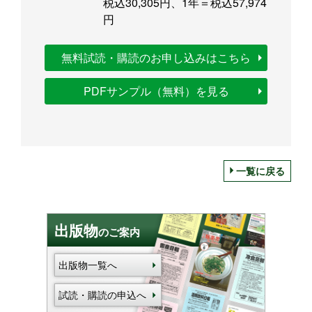
税込30,305円、1年＝税込57,974
円
無料試読・購読のお申し込みはこちら
PDFサンプル（無料）を見る
一覧に戻る
出版物
のご案内
出版物一覧へ
試読・購読の申込へ