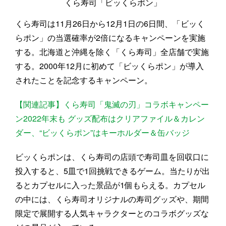
くら寿司「ビッくらポン」
くら寿司は11月26日から12月1日の6日間、「ビッく
らポン」の当選確率が2倍になるキャンペーンを実施
する。北海道と沖縄を除く「くら寿司」全店舗で実施
する。2000年12月に初めて「ビッくらポン」が導入
されたことを記念するキャンペーン。
【関連記事】くら寿司「鬼滅の刃」コラボキャンペー
ン2022年末も グッズ配布はクリアファイル＆カレン
ダー、“ビッくらポン”はキーホルダー＆缶バッジ
ビッくらポンは、くら寿司の店頭で寿司皿を回収口に
投入すると、5皿で1回挑戦できるゲーム。当たりが出
るとカプセルに入った景品が1個もらえる。カプセル
の中には、くら寿司オリジナルの寿司グッズや、期間
限定で展開する人気キャラクターとのコラボグッズな