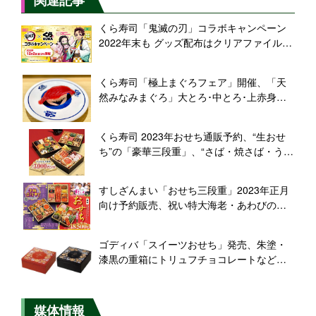
くら寿司「鬼滅の刃」コラボキャンペーン
2022年末も グッズ配布はクリアファイル＆
カレンダー、“ビッくらポン”はキーホルダー
＆缶バッジ、12月2日から31日まで
くら寿司「極上まぐろフェア」開催、「天
然みなみまぐろ」大とろ･中とろ･上赤身な
ど販売
くら寿司 2023年おせち通販予約、“生おせ
ち”の「豪華三段重」、“さば・焼さば・うな
ぎ”の「3種の棒寿司お正月セット」、気軽
な「迎春セット」など展開
すしざんまい「おせち三段重」2023年正月
向け予約販売、祝い特大海老・あわびの柔
らか煮・三色信田巻など詰め合わせ
ゴディバ「スイーツおせち」発売、朱塗・
漆黒の重箱にトリュフチョコレートなど詰
め合わせ、日本上陸“50周年アニバーサリ
ー”秋冬コレクション
媒体情報