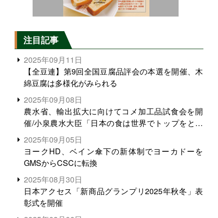
注目記事
2025年09月11日
【全豆連】第9回全国豆腐品評会の本選を開催、木
綿豆腐は多様化がみられる
2025年09月08日
農水省、輸出拡大に向けてコメ加工品試食会を開
催/小泉農水大臣「日本の食は世界でトップをとれ
る。米増産に向けて、米輸出需要の拡大を」
2025年09月05日
ヨークHD、ベイン傘下の新体制でヨーカドーを
GMSからCSCに転換
2025年08月30日
日本アクセス「新商品グランプリ2025年秋冬」表
彰式を開催